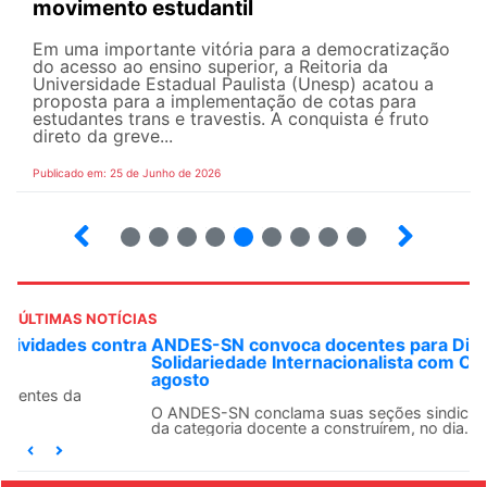
movimento estudantil
Em uma importante vitória para a democratização
do acesso ao ensino superior, a Reitoria da
Universidade Estadual Paulista (Unesp) acatou a
proposta para a implementação de cotas para
estudantes trans e travestis. A conquista é fruto
direto da greve...
Publicado em: 25 de Junho de 2026
2
3
4
5
6
7
8
9
ÚLTIMAS NOTÍCIAS
ANDES-SN convoca docentes para Dia de
Solidariedade Internacionalista com Cuba em 13 de
agosto
O ANDES-SN conclama suas seções sindicais e o conjunto
da categoria docente a construírem, no dia...