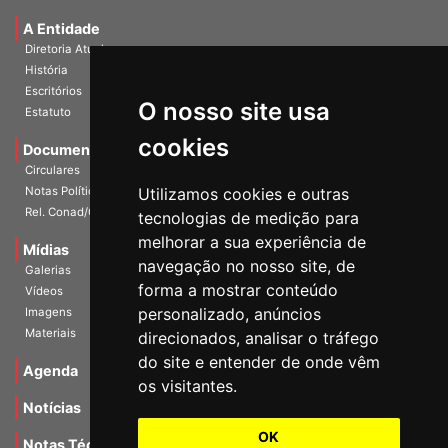
Universidade e Sociedade
A Entidade
Diretoria Atual
História
O nosso site usa
Escritórios
Estatuto
cookies
Documentos
Circulares
Utilizamos cookies e outras
Notas Políticas
tecnologias de medição para
Rel. Conad/Congresso
melhorar a sua experiência de
navegação no nosso site, de
Mídias
Galerias
forma a mostrar conteúdo
Vídeos
personalizado, anúncios
Imagens
direcionados, analisar o tráfego
Materiais
do site e entender de onde vêm
os visitantes.
Agenda
Notícias
OK