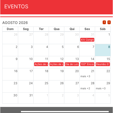
EVENTOS
AGOSTO 2026
Dom
Seg
Ter
Qua
Qui
Sex
Sáb
26
27
28
29
30
31
1
XIV Congresso Brasileiro 
2
3
4
5
6
7
8
9
10
11
12
13
14
15
Ações de solidariedade a Cuba no Rio Grande do Sul - 100 anos 
Ações de solidariedade a Cuba no Rio Grande do Su
Dia de Luta em Defesa de Cuba e da S
102º Encontro da Regional
Reunião GTPE
16
17
18
19
20
21
22
mais +3
23
24
25
26
27
28
29
mais +2
mais +3
30
31
1
2
3
4
5