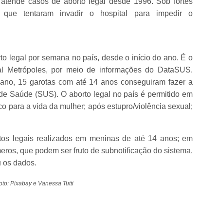
tende casos de aborto legal desde 1996. Sob fortes
s, que tentaram invadir o hospital para impedir o
 legal por semana no país, desde o início do ano. É o
tal Metrópoles, por meio de informações do DataSUS.
e ano, 15 garotas com até 14 anos conseguiram fazer a
de Saúde (SUS). O aborto legal no país é permitido em
co para a vida da mulher; após estupro/violência sexual;
os legais realizados em meninas de até 14 anos; em
úmeros, que podem ser fruto de subnotificação do sistema,
u os dados.
to: Pixabay e Vanessa Tutti