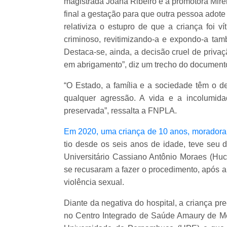
magistrada Joana Ribeiro e a promotora Mirel
final a gestação para que outra pessoa adot
relativiza o estupro de que a criança foi 
criminoso, revitimizando-a e expondo-a tam
Destaca-se, ainda, a decisão cruel de priva
em abrigamento”, diz um trecho do document
“O Estado, a família e a sociedade têm o de
qualquer agressão. A vida e a incolumid
preservada”, ressalta a FNPLA.
Em 2020, uma criança de 10 anos, moradora
tio desde os seis anos de idade, teve seu d
Universitário Cassiano Antônio Moraes (Huc
se recusaram a fazer o procedimento, após a
violência sexual.
Diante da negativa do hospital, a criança pr
no Centro Integrado de Saúde Amaury de Me