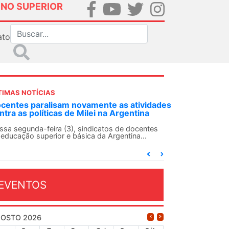
INO SUPERIOR
ato
TIMAS NOTÍCIAS
DES-SN convoca docentes para Dia de
lidariedade Internacionalista com Cuba em
 de agosto
ANDES-SN conclama suas seções sindicais e o
njunto da categoria docente a construírem, no
...
EVENTOS