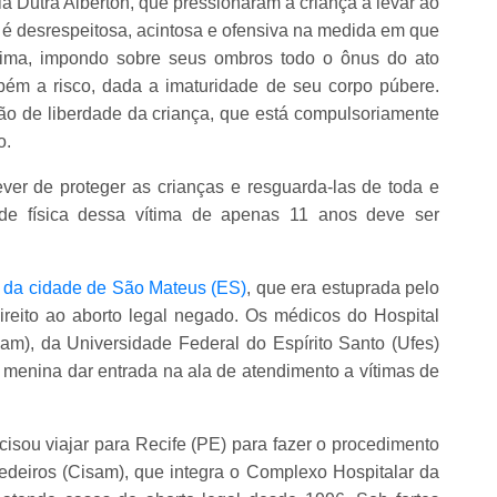
a Dutra Alberton, que pressionaram a criança a levar ao
e é desrespeitosa, acintosa e ofensiva na medida em que
vítima, impondo sobre seus ombros todo o ônus do ato
bém a risco, dada a imaturidade de seu corpo púbere.
ção de liberdade da criança, que está compulsoriamente
o.
ver de proteger as crianças e resguarda-las de toda e
ade física dessa vítima de apenas 11 anos deve ser
 da cidade de São Mateus (ES)
, que era estuprada pelo
ireito ao aborto legal negado. Os médicos do Hospital
am), da Universidade Federal do Espírito Santo (Ufes)
 menina dar entrada na ala de atendimento a vítimas de
ecisou viajar para Recife (PE) para fazer o procedimento
deiros (Cisam), que integra o Complexo Hospitalar da