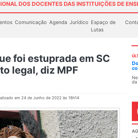
IONAL DOS DOCENTES DAS INSTITUIÇÕES DE ENS
entos
Comunicação
Agenda
Jurídico
Espaço de
Cont
Lutas
que foi estuprada em SC
ÚL
AN
o legal, diz MPF
So
13
O 
co
dia
alizado em 24 de Junho de 2022 às 18h14