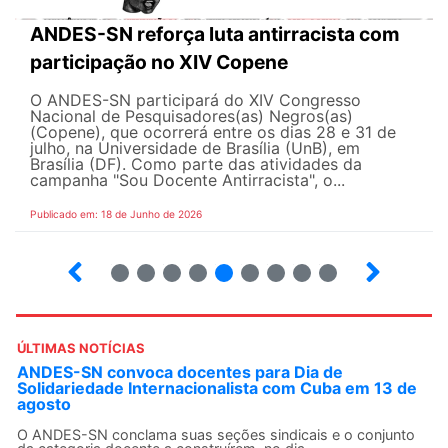
ANDES-SN reforça luta antirracista com
participação no XIV Copene
O ANDES-SN participará do XIV Congresso
Nacional de Pesquisadores(as) Negros(as)
(Copene), que ocorrerá entre os dias 28 e 31 de
julho, na Universidade de Brasília (UnB), em
Brasília (DF). Como parte das atividades da
campanha "Sou Docente Antirracista", o...
Publicado em: 18 de Junho de 2026
2
3
4
5
6
7
8
9
10
ÚLTIMAS NOTÍCIAS
ANDES-SN convoca docentes para Dia de
Solidariedade Internacionalista com Cuba em 13 de
agosto
O ANDES-SN conclama suas seções sindicais e o conjunto