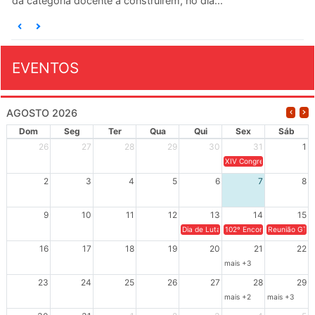
da categoria docente a construírem, no dia...
EVENTOS
AGOSTO 2026
Dom
Seg
Ter
Qua
Qui
Sex
Sáb
26
27
28
29
30
31
1
XIV Congresso Brasileiro 
2
3
4
5
6
7
8
9
10
11
12
13
14
15
Dia de Luta em Defesa de Cuba e da S
102º Encontro da Regional
Reunião GTPE
16
17
18
19
20
21
22
mais +3
23
24
25
26
27
28
29
mais +2
mais +3