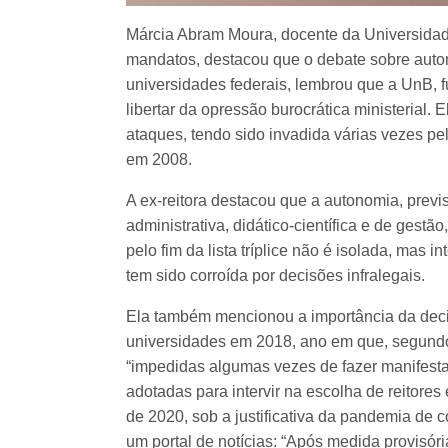
Márcia Abram Moura, docente da Universidade 
mandatos, destacou que o debate sobre auton
universidades federais, lembrou que a UnB, f
libertar da opressão burocrática ministerial.
ataques, tendo sido invadida várias vezes pela
em 2008.
A ex-reitora destacou que a autonomia, previ
administrativa, didático-científica e de gestão
pelo fim da lista tríplice não é isolada, ma
tem sido corroída por decisões infralegais.
Ela também mencionou a importância da dec
universidades em 2018, ano em que, segundo a
“impedidas algumas vezes de fazer manifest
adotadas para intervir na escolha de reitores
de 2020, sob a justificativa da pandemia de 
um portal de notícias: “Após medida provisóri