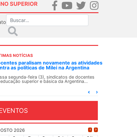
INO SUPERIOR
ato
TIMAS NOTÍCIAS
DES-SN convoca docentes para Dia de
lidariedade Internacionalista com Cuba em
 de agosto
ANDES-SN conclama suas seções sindicais e o
njunto da categoria docente a construírem, no
...
EVENTOS