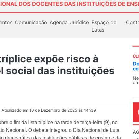
IONAL DOS DOCENTES DAS INSTITUIÇÕES DE ENS
entos
Comunicação
Agenda
Jurídico
Espaço de
Cont
Lutas
tríplice expõe risco à
ÚL
AN
 social das instituições
So
13
O 
co
dia
Atualizado em 10 de Dezembro de 2025 às 14h39
o fim da lista tríplice na tarde de terça-feira (9), no
ato Nacional. O debate integrou o Dia Nacional de Luta
ão democrática das instituições públicas de ensino e da