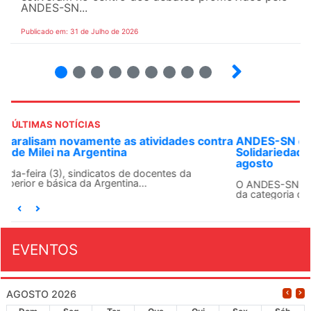
ANDES-SN...
Publicado em: 31 de Julho de 2026
2
3
4
5
6
7
8
9
ÚLTIMAS NOTÍCIAS
ANDES-SN convoca docentes para Dia de
Solidariedade Internacionalista com Cuba em 13 de
agosto
O ANDES-SN conclama suas seções sindicais e o conjunto
da categoria docente a construírem, no dia...
EVENTOS
AGOSTO 2026