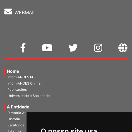
WEBMAIL
Home
InformANDES PDF
InformANDES Online
Publicações
Universidade e Sociedade
A Entidade
Diretoria Atual
História
O nosso site usa
Escritórios