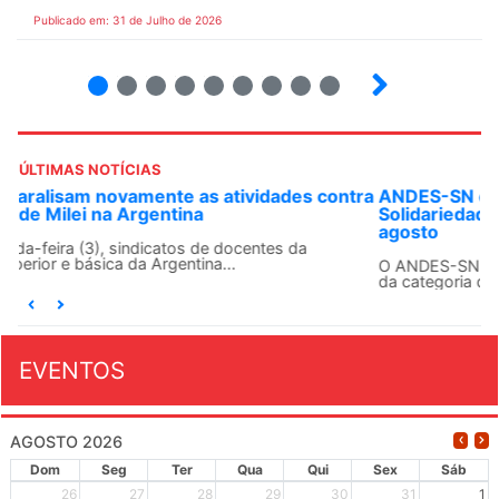
Publicado em: 31 de Julho de 2026
2
3
4
5
6
7
8
9
ÚLTIMAS NOTÍCIAS
ANDES-SN convoca docentes para Dia de
Solidariedade Internacionalista com Cuba em 13 de
agosto
O ANDES-SN conclama suas seções sindicais e o conjunto
da categoria docente a construírem, no dia...
EVENTOS
AGOSTO 2026
Dom
Seg
Ter
Qua
Qui
Sex
Sáb