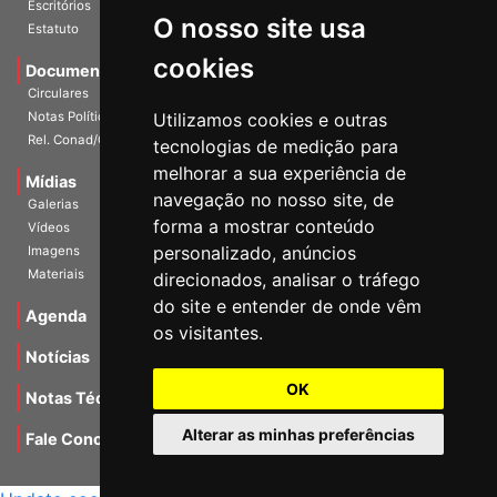
O nosso site usa
Escritórios
Estatuto
cookies
Documentos
Circulares
Utilizamos cookies e outras
Notas Políticas
tecnologias de medição para
Rel. Conad/Congresso
melhorar a sua experiência de
navegação no nosso site, de
Mídias
Galerias
forma a mostrar conteúdo
Vídeos
personalizado, anúncios
Imagens
direcionados, analisar o tráfego
Materiais
do site e entender de onde vêm
os visitantes.
Agenda
Notícias
OK
Notas Técnicas
Alterar as minhas preferências
Fale Conocsco
MANTIDO POR Camaleão Soft