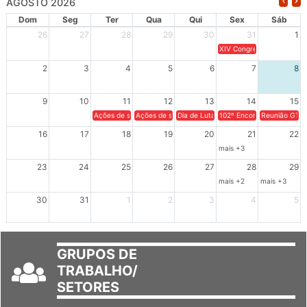
AGOSTO 2026
Dom
Seg
Ter
Qua
Qui
Sex
Sáb
26
27
28
29
30
31
1
XIV Congresso Brasileiro 
2
3
4
5
6
7
8
9
10
11
12
13
14
15
Ações de solidariedade a Cuba no Rio Grande do Sul - 100 anos 
Ações de solidariedade a Cuba no Rio Grande do Su
Dia de Luta em Defesa de Cuba e da S
102º Encontro da Regional
Reunião GTPE
16
17
18
19
20
21
22
mais +3
23
24
25
26
27
28
29
mais +2
mais +3
30
31
1
2
3
4
5
GRUPOS DE
TRABALHO/
SETORES