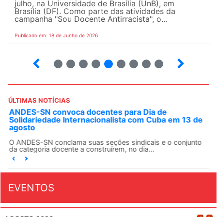
julho, na Universidade de Brasília (UnB), em
Brasília (DF). Como parte das atividades da
campanha "Sou Docente Antirracista", o...
Publicado em: 18 de Junho de 2026
2
3
4
5
6
7
8
9
10
ÚLTIMAS NOTÍCIAS
ANDES-SN convoca docentes para Dia de
Solidariedade Internacionalista com Cuba em 13 de
agosto
O ANDES-SN conclama suas seções sindicais e o conjunto
da categoria docente a construírem, no dia...
EVENTOS