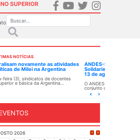
INO SUPERIOR
ato
TIMAS NOTÍCIAS
DES-SN convoca docentes para Dia de
lidariedade Internacionalista com Cuba em
 de agosto
ANDES-SN conclama suas seções sindicais e o
njunto da categoria docente a construírem, no
...
EVENTOS