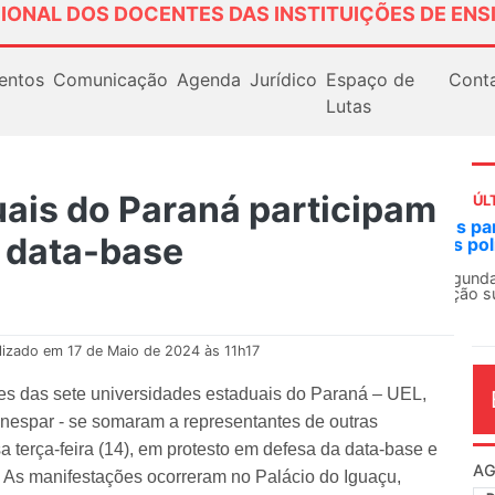
IONAL DOS DOCENTES DAS INSTITUIÇÕES DE ENS
entos
Comunicação
Agenda
Jurídico
Espaço de
Cont
Lutas
ais do Paraná participam
ÚL
AN
 data-base
So
13
O 
co
dia
lizado em 17 de Maio de 2024 às 11h17
es das sete universidades estaduais do Paraná – UEL,
espar - se somaram a representantes de outras
a terça-feira (14), em protesto em defesa da data-base e
 As manifestações ocorreram no Palácio do Iguaçu,