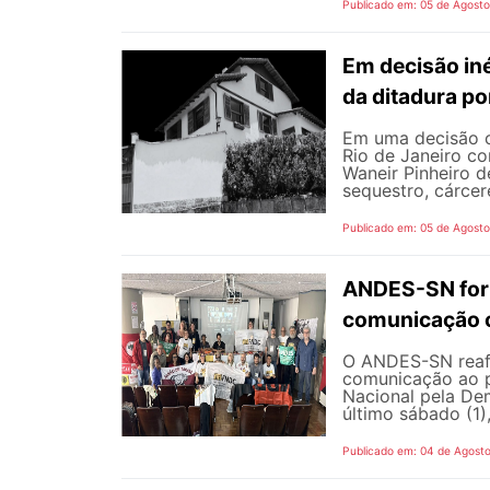
Publicado em: 05 de Agost
Em decisão iné
da ditadura p
Em uma decisão co
Rio de Janeiro c
Waneir Pinheiro 
sequestro, cárcere
Publicado em: 05 de Agost
ANDES-SN fort
comunicação c
O ANDES-SN reafi
comunicação ao p
Nacional pela De
último sábado (1),
Publicado em: 04 de Agost