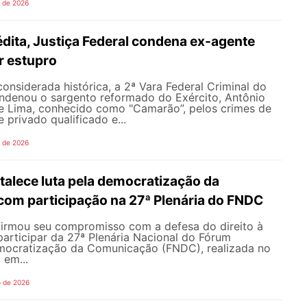
o de 2026
dita, Justiça Federal condena ex-agente
or estupro
nsiderada histórica, a 2ª Vara Federal Criminal do
ondenou o sargento reformado do Exército, Antônio
de Lima, conhecido como "Camarão”, pelos crimes de
 privado qualificado e...
o de 2026
alece luta pela democratização da
om participação na 27ª Plenária do FNDC
rmou seu compromisso com a defesa do direito à
articipar da 27ª Plenária Nacional do Fórum
mocratização da Comunicação (FNDC), realizada no
 em...
o de 2026