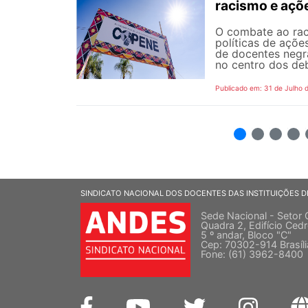
racismo e açõ
O combate ao rac
políticas de açõe
de docentes negra
no centro dos de
Publicado em: 31 de Julho 
2
3
4
5
SINDICATO NACIONAL DOS DOCENTES DAS INSTITUIÇÕES D
Sede Nacional - Setor 
Quadra 2, Edifício Cedr
5 º andar, Bloco "C"
Cep: 70302-914 Brasíl
Fone: (61) 3962-8400