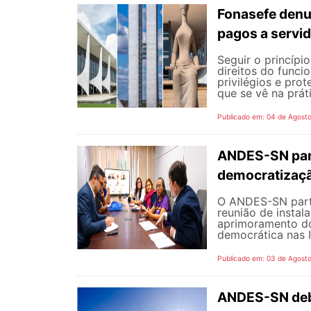
Fonasefe denu
pagos a servi
Seguir o princípi
direitos do funci
privilégios e pro
que se vê na prát
Publicado em: 04 de Agost
ANDES-SN part
democratizaçã
O ANDES-SN partic
reunião de instal
aprimoramento do
democrática nas I
Publicado em: 03 de Agost
ANDES-SN deba