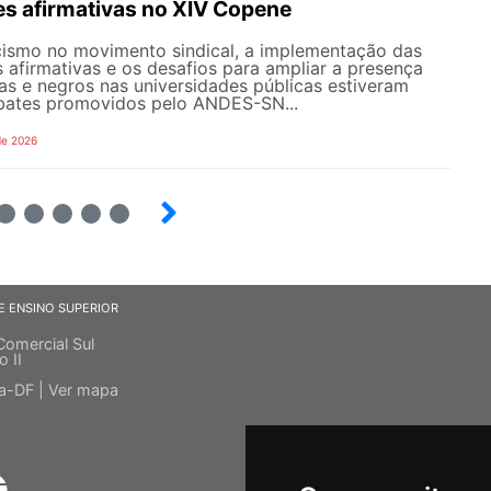
es afirmativas no XIV Copene
ismo no movimento sindical, a implementação das
s afirmativas e os desafios para ampliar a presença
s e negros nas universidades públicas estiveram
bates promovidos pelo ANDES-SN...
de 2026
6
7
8
9
E ENSINO SUPERIOR
Comercial Sul
o II
ia-DF |
Ver mapa