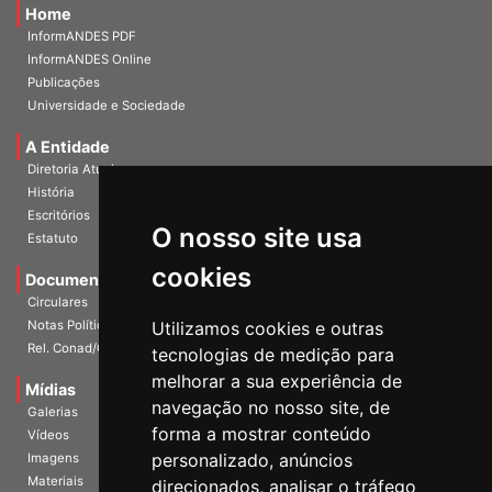
Home
InformANDES PDF
InformANDES Online
Publicações
Universidade e Sociedade
A Entidade
Diretoria Atual
História
O nosso site usa
Escritórios
Estatuto
cookies
Documentos
Circulares
Utilizamos cookies e outras
Notas Políticas
tecnologias de medição para
Rel. Conad/Congresso
melhorar a sua experiência de
navegação no nosso site, de
Mídias
Galerias
forma a mostrar conteúdo
Vídeos
personalizado, anúncios
Imagens
direcionados, analisar o tráfego