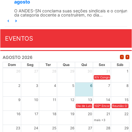
agosto
O ANDES-SN conclama suas seções sindicais e o conjunto
da categoria docente a construírem, no dia...
EVENTOS
AGOSTO 2026
Dom
Seg
Ter
Qua
Qui
Sex
Sáb
26
27
28
29
30
31
1
XIV Congresso Brasileiro 
2
3
4
5
6
7
8
9
10
11
12
13
14
15
Dia de Luta em Defesa de Cuba e da S
102º Encontro da Regional
Reunião GTPE
16
17
18
19
20
21
22
mais +3