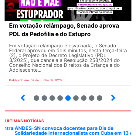
Em votação relâmpago, Senado aprova
PDL da Pedofilia e do Estupro
Em votação relâmpago e esvaziada, o Senado
Federal aprovou em dois minutos, nesta terça-feira
(2), o Projeto de Decreto Legislativo (PDL
3/2025), que cancela a Resolução 258/2024 do
Conselho Nacional dos Direitos da Criança e do
Adolescente...
Publicado em: 02 de Junho de 2026
3
4
5
6
7
8
9
10
ÚLTIMAS NOTÍCIAS
ANDES-SN convoca docentes para Dia de
Solidariedade Internacionalista com Cuba em 13 de