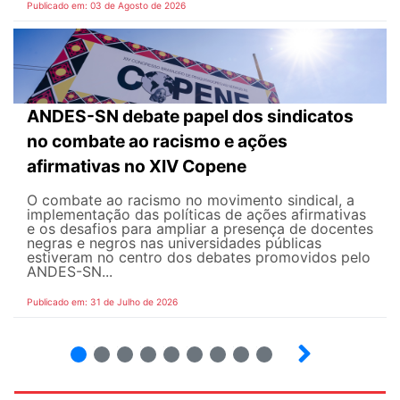
Publicado em: 03 de Agosto de 2026
ANDES-SN debate papel dos sindicatos
no combate ao racismo e ações
afirmativas no XIV Copene
O combate ao racismo no movimento sindical, a
implementação das políticas de ações afirmativas
e os desafios para ampliar a presença de docentes
negras e negros nas universidades públicas
estiveram no centro dos debates promovidos pelo
ANDES-SN...
Publicado em: 31 de Julho de 2026
2
3
4
5
6
7
8
9