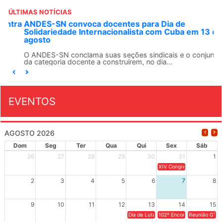
ÚLTIMAS NOTÍCIAS
ANDES-SN convoca docentes para Dia de
Solidariedade Internacionalista com Cuba em 13 de
agosto
O ANDES-SN conclama suas seções sindicais e o conjunto
da categoria docente a construírem, no dia...
EVENTOS
AGOSTO 2026
Dom
Seg
Ter
Qua
Qui
Sex
Sáb
26
27
28
29
30
31
1
XIV Congresso Brasileiro 
2
3
4
5
6
7
8
9
10
11
12
13
14
15