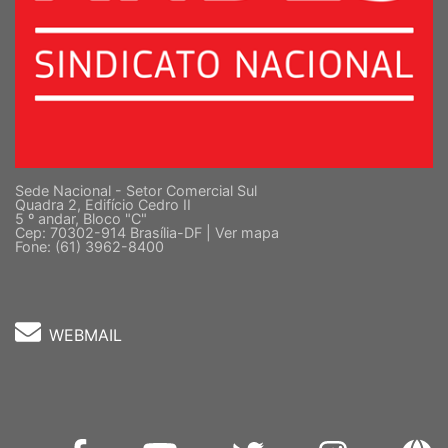
Sede Nacional - Setor Comercial Sul
Quadra 2, Edifício Cedro II
5 º andar, Bloco "C"
Cep: 70302-914 Brasília-DF |
Ver mapa
Fone: (61) 3962-8400
WEBMAIL