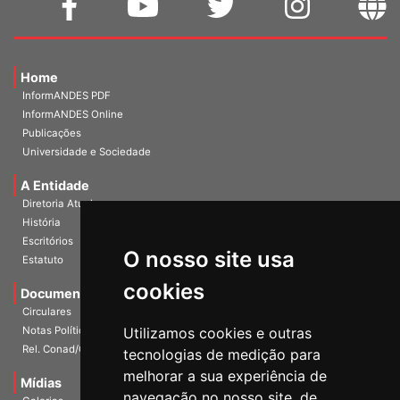
Home
InformANDES PDF
InformANDES Online
Publicações
Universidade e Sociedade
A Entidade
Diretoria Atual
História
O nosso site usa
Escritórios
Estatuto
cookies
Documentos
Circulares
Utilizamos cookies e outras
Notas Políticas
tecnologias de medição para
Rel. Conad/Congresso
melhorar a sua experiência de
navegação no nosso site, de
Mídias