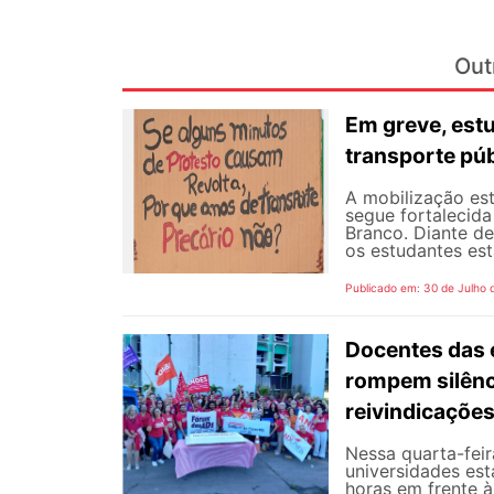
Out
Em greve, est
transporte púb
A mobilização est
segue fortalecida
Branco. Diante d
os estudantes est
Publicado em: 30 de Julho 
Docentes das e
rompem silênc
reivindicaçõe
Nessa quarta-fei
universidades est
horas em frente 