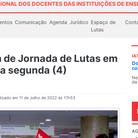
IONAL DOS DOCENTES DAS INSTITUIÇÕES DE ENS
entos
Comunicação
Agenda
Jurídico
Espaço de
Cont
Lutas
 de Jornada de Lutas em
ÚL
AN
sta segunda (4)
So
13
O 
co
dia
lizado em 11 de Julho de 2022 às 17h53