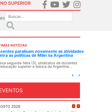
INO SUPERIOR
ato
TIMAS NOTÍCIAS
DES-SN convoca docentes para Dia de
lidariedade Internacionalista com Cuba em
 de agosto
ANDES-SN conclama suas seções sindicais e o
njunto da categoria docente a construírem, no
...
EVENTOS