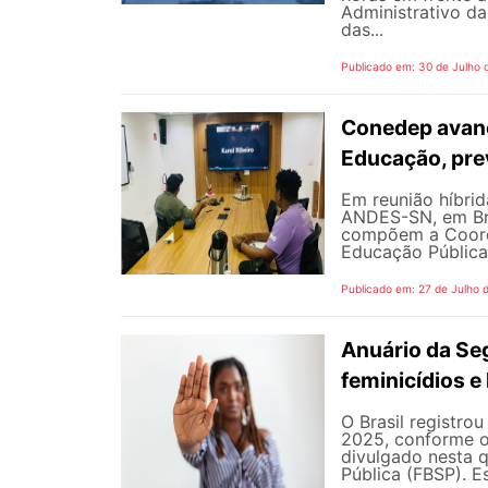
Administrativo da
das...
Publicado em: 30 de Julho 
Conedep avanç
Educação, pre
Em reunião híbrida
ANDES-SN, em Bra
compõem a Coord
Educação Pública
Publicado em: 27 de Julho 
Anuário da Se
feminicídios e 
O Brasil registro
2025, conforme o 
divulgado nesta q
Pública (FBSP). E