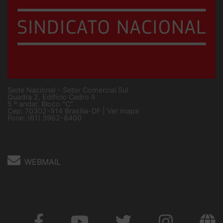
Sede Nacional - Setor Comercial Sul
Quadra 2, Edifício Cedro II
5 º andar, Bloco "C"
Cep: 70302-914 Brasília-DF |
Ver mapa
Fone: (61) 3962-8400
WEBMAIL