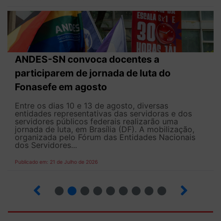
ANDES-SN convoca docentes a
participarem de jornada de luta do
Fonasefe em agosto
Entre os dias 10 e 13 de agosto, diversas
entidades representativas das servidoras e dos
servidores públicos federais realizarão uma
jornada de luta, em Brasília (DF). A mobilização,
organizada pelo Fórum das Entidades Nacionais
dos Servidores...
Publicado em: 21 de Julho de 2026
2
3
4
5
6
7
8
9