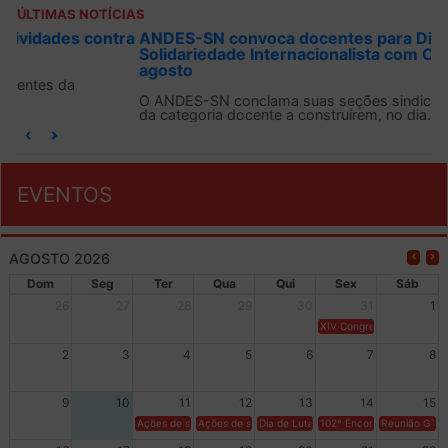
ÚLTIMAS NOTÍCIAS
ANDES-SN convoca docentes para Dia de
Solidariedade Internacionalista com Cuba em 13 de
agosto
O ANDES-SN conclama suas seções sindicais e o conjunto
da categoria docente a construírem, no dia...
EVENTOS
AGOSTO 2026
Dom
Seg
Ter
Qua
Qui
Sex
Sáb
26
27
28
29
30
31
1
XIV Congresso Brasileiro 
2
3
4
5
6
7
8
9
10
11
12
13
14
15
Ações de solidariedade a Cuba no Rio Grande do Sul - 100 anos 
Ações de solidariedade a Cuba no Rio Grande do Su
Dia de Luta em Defesa de Cuba e da S
102º Encontro da Regional
Reunião GTPE