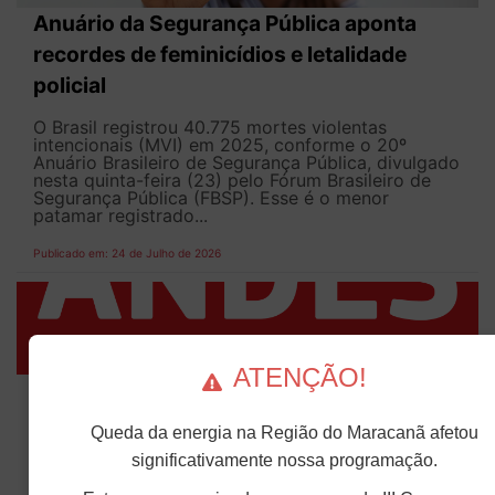
Anuário da Segurança Pública aponta
recordes de feminicídios e letalidade
policial
O Brasil registrou 40.775 mortes violentas
intencionais (MVI) em 2025, conforme o 20º
Anuário Brasileiro de Segurança Pública, divulgado
nesta quinta-feira (23) pelo Fórum Brasileiro de
Segurança Pública (FBSP). Esse é o menor
patamar registrado...
Publicado em: 24 de Julho de 2026
ATENÇÃO!
Prazo para envio de informações sobre
acervos das seções sindicais é
Queda da energia na Região do Maracanã afetou
prorrogado até 31 de agosto
significativamente nossa programação.
O ANDES-SN ampliou o prazo para o