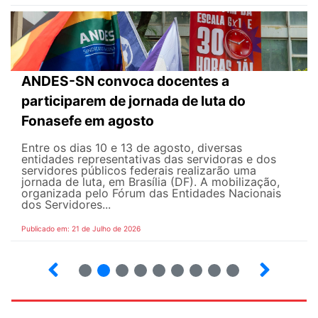
ANDES-SN convoca docentes a
participarem de jornada de luta do
Fonasefe em agosto
Entre os dias 10 e 13 de agosto, diversas
entidades representativas das servidoras e dos
servidores públicos federais realizarão uma
jornada de luta, em Brasília (DF). A mobilização,
organizada pelo Fórum das Entidades Nacionais
dos Servidores...
Publicado em: 21 de Julho de 2026
2
3
4
5
6
7
8
9