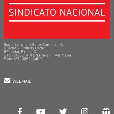
Sede Nacional - Setor Comercial Sul
Quadra 2, Edifício Cedro II
5 º andar, Bloco "C"
Cep: 70302-914 Brasília-DF |
Ver mapa
Fone: (61) 3962-8400
WEBMAIL