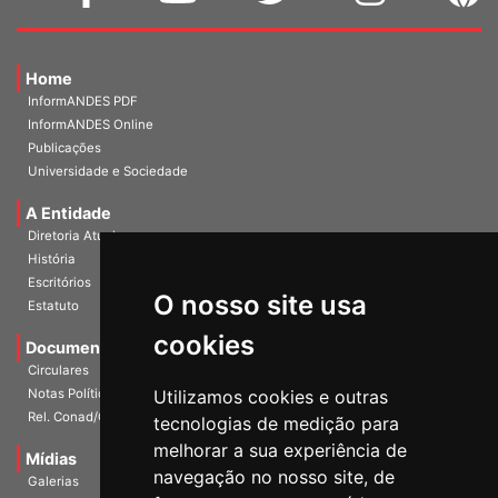
Home
InformANDES PDF
InformANDES Online
Publicações
Universidade e Sociedade
A Entidade
Diretoria Atual
História
Escritórios
O nosso site usa
Estatuto
cookies
Documentos
Circulares
Notas Políticas
Utilizamos cookies e outras
Rel. Conad/Congresso
tecnologias de medição para
melhorar a sua experiência de
Mídias
navegação no nosso site, de
Galerias