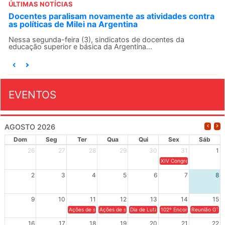
ÚLTIMAS NOTÍCIAS
ontra
ANDES-SN convoca docentes para Dia de
Solidariedade Internacionalista com Cuba em 13 de
agosto
O ANDES-SN conclama suas seções sindicais e o conjunto
da categoria docente a construírem, no dia...
EVENTOS
AGOSTO 2026
Dom
Seg
Ter
Qua
Qui
Sex
Sáb
26
27
28
29
30
31
1
XIV Congresso Brasileiro 
2
3
4
5
6
7
8
9
10
11
12
13
14
15
Ações de solidariedade a Cuba no Rio Grande do Sul - 100 anos 
Ações de solidariedade a Cuba no Rio Grande do Su
Dia de Luta em Defesa de Cuba e da S
102º Encontro da Regional
Reunião GTPE
16
17
18
19
20
21
22