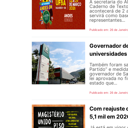
A secretaria do A
Caderno de Texto
acontecerá de 2 
servirá como base
representantes...
Publicado em: 26 de Janeir
Governador de 
universidades 
Também foram san
Partido” e medid
governador de Sa
lei aprovada no f
estado que...
Publicado em: 26 de Janeir
Com reajuste d
5,1 mil em 202
Já está em vigor 