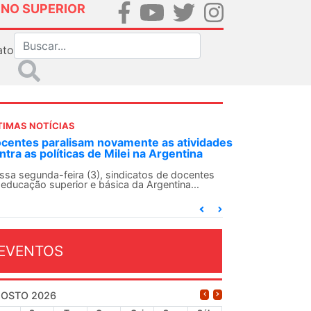
INO SUPERIOR
ato
TIMAS NOTÍCIAS
ANDES-SN convoca docentes para Dia de
Solidariedade Internacionalista com Cuba em
13 de agosto
O ANDES-SN conclama suas seções sindicais e o
conjunto da categoria docente a construírem, no
dia...
EVENTOS
OSTO 2026