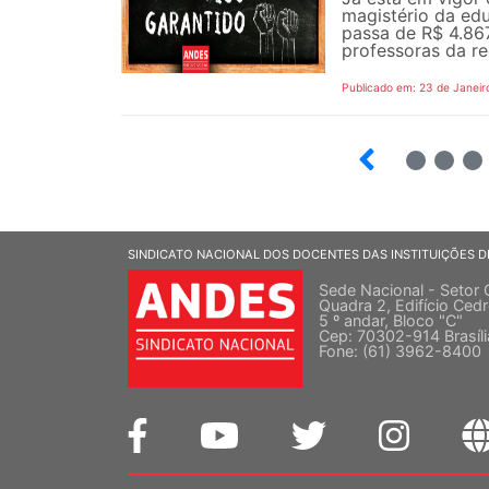
magistério da ed
passa de R$ 4.867
professoras da re
Publicado em: 23 de Janeir
19
20
21
SINDICATO NACIONAL DOS DOCENTES DAS INSTITUIÇÕES D
Sede Nacional - Setor 
Quadra 2, Edifício Cedr
5 º andar, Bloco "C"
Cep: 70302-914 Brasíl
Fone: (61) 3962-8400