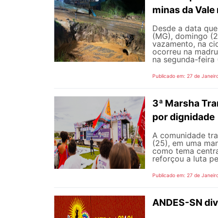
minas da Vale
Desde a data que
(MG), domingo (2
vazamento, na ci
ocorreu na madru
na segunda-feira (
Publicado em: 27 de Janeir
3ª Marsha Tran
por dignidade
A comunidade tra
(25), em uma mani
como tema central
reforçou a luta pel
Publicado em: 27 de Janeir
ANDES-SN divu