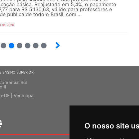
ucação básica. Reajustado em 5,4%, o pagamento
,77 para R$ 5.130,63, válido para professores e
de pública de todo o Brasil, com...
o de 2026
22
23
24
25
26
27
E ENSINO SUPERIOR
Comercial Sul
o II
ia-DF |
Ver mapa
O nosso site u