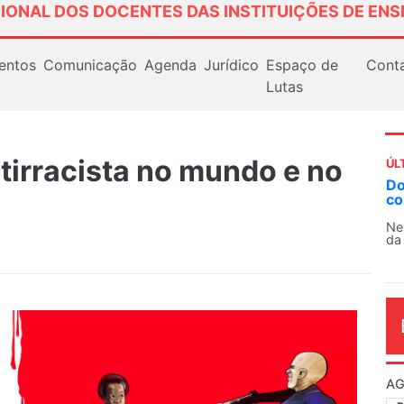
IONAL DOS DOCENTES DAS INSTITUIÇÕES DE ENS
entos
Comunicação
Agenda
Jurídico
Espaço de
Cont
Lutas
tirracista no mundo e no
ÚL
Docentes paralisam novamente as atividades
contra as políticas de Milei na Argentina
Nessa segunda-feira (3), sindicatos de docentes
da educação superior e básica da Argentina...
AG