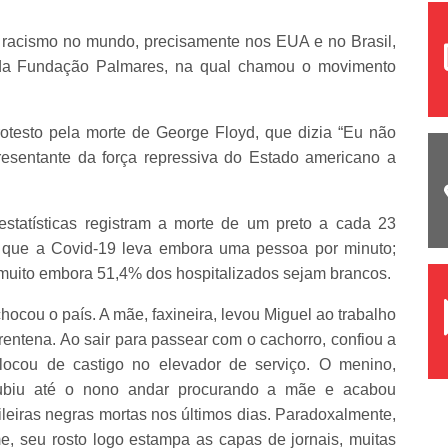
racismo no mundo, precisamente nos EUA e no Brasil,
e da Fundação Palmares, na qual chamou o movimento
esto pela morte de George Floyd, que dizia “Eu não
resentante da força repressiva do Estado americano a
 estatísticas registram a morte de um preto a cada 23
 que a Covid-19 leva embora uma pessoa por minuto;
 muito embora 51,4% dos hospitalizados sejam brancos.
ocou o país. A mãe, faxineira, levou Miguel ao trabalho
rentena. Ao sair para passear com o cachorro, confiou a
locou de castigo no elevador de serviço. O menino,
subiu até o nono andar procurando a mãe e acabou
ileiras negras mortas nos últimos dias. Paradoxalmente,
, seu rosto logo estampa as capas de jornais, muitas