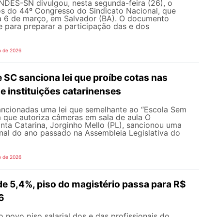
NDES-SN divulgou, nesta segunda-feira (26), o
s do 44º Congresso do Sindicato Nacional, que
a 6 de março, em Salvador (BA). O documento
 para preparar a participação das e dos
o de 2026
SC sanciona lei que proíbe cotas nas
e instituições catarinenses
cionadas uma lei que semelhante ao “Escola Sem
a que autoriza câmeras em sala de aula O
nta Catarina, Jorginho Mello (PL), sancionou uma
inal do ano passado na Assembleia Legislativa do
o de 2026
e 5,4%, piso do magistério passa para R$
6
o novo piso salarial dos e das profissionais do