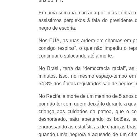
uns 30 mil'.
Em uma semana marcada por lutas contra o 
assistimos perplexos à fala do president
negro de escória.
Nos EUA, as ruas ardem em chamas em prot
consigo respirar", o que não impediu o rep
continuar o sufocando até a morte.
No Brasil, terra da “democracia racial”, as
minutos. Isso, no mesmo espaço-tempo em
54,8% dos óbitos registrados são de negros,
No Recife, a morte de um menino de 5 anos ch
por não ter com quem deixá-lo durante a qua
criança aos cuidados da patroa, que o co
desnorteado, saiu apertando os botões, 
engrossando as estatísticas de crianças bras
quando um/a negro/a é acusado de um crime