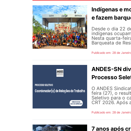
Indígenas e m
e fazem barque
Desde o dia 22 de
indígenas ocupam 
Nesta quarta-fei
Barqueata de Resi
Publicado em: 28 de Janeir
ANDES-SN divul
Processo Sele
O ANDES Sindicato
feira (27), o res
Seletivo para o 
CRT 2026. Após a 
Publicado em: 28 de Janeir
7 anos após c