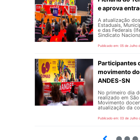
e aprova entr
A atualização dos
Estaduais, Municip
e das Federais (I
Sindicato Naciona
Publicado em: 05 de Julho 
Participantes 
movimento doc
ANDES-SN
No primeiro dia 
realizado em São 
Movimento docent
atualização da co
Publicado em: 03 de Julho 
2
3