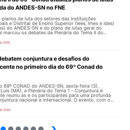
ada do ANDES-SN no FNE
 planos de luta dos setores das Instituições
ais e Distrital de Ensino Superior (Iees, Imes e Ides)
fes) do ANDES-SN e do plano de lutas geral do
l marcou os debates da Plenária do Tema II do...
de 2026
debatem conjuntura e desafios do
ente no primeiro dia do 69º Conad do
do 69º CONAD do ANDES-SN, sexta-feira (3),
Luís (MA), a Plenária do Tema 1 - Conjuntura e
e reuniu as e os participantes para uma profunda
njuntura nacional e internacional. O evento, com o...
de 2026
4
5
6
7
8
9