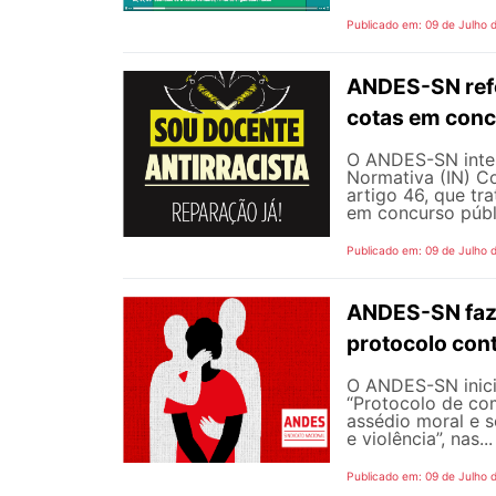
Publicado em: 09 de Julho 
ANDES-SN refo
cotas em conc
O ANDES-SN inten
Normativa (IN) C
artigo 46, que tr
em concurso públi
Publicado em: 09 de Julho 
ANDES-SN faz
protocolo cont
O ANDES-SN inic
“Protocolo de co
assédio moral e s
e violência”, nas...
Publicado em: 09 de Julho 