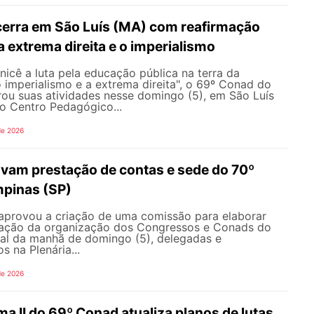
erra em São Luís (MA) com reafirmação
 a extrema direita e o imperialismo
icê a luta pela educação pública na terra da
o imperialismo e a extrema direita", o 69º Conad do
u suas atividades nesse domingo (5), em São Luís
o Centro Pedagógico...
de 2026
vam prestação de contas e sede do 70º
pinas (SP)
aprovou a criação de uma comissão para elaborar
ração da organização dos Congressos e Conads do
l da manhã de domingo (5), delegadas e
s na Plenária...
de 2026
ma II do 69º Conad atualiza planos de lutas