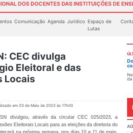
IONAL DOS DOCENTES DAS INSTITUIÇÕES DE ENS
entos
Comunicação
Agenda
Jurídico
Espaço de
Cont
Lutas
: CEC divulga
ÚL
Docentes paralisam novamente as ativ
o Eleitoral e das
contra as políticas de Milei na Argentin
Nessa segunda-feira (3), sindicatos de doce
s Locais
da educação superior e básica da Argentina...
alizado em 03 de Maio de 2023 às 17h00
SN divulgou, através da circular CEC 025/2023, a
sões Eleitorais Locais para as eleições da diretoria do
AG
tecerá na próxima semana, nos dias 10 e 11 de maio,