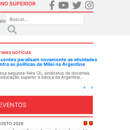
INO SUPERIOR
ato
TIMAS NOTÍCIAS
idades
ANDES-SN convoca docentes para Dia de
a
Solidariedade Internacionalista com Cuba em
13 de agosto
ntes
O ANDES-SN conclama suas seções sindicais e o
conjunto da categoria docente a construírem, no
dia...
EVENTOS
OSTO 2026