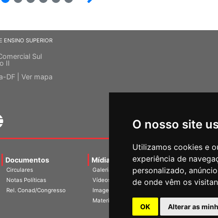
E ENSINO SUPERIOR
Comercial Sul
o II
ia-DF |
Ver mapa
O nosso site u
Utilizamos cookies e o
experiência de navega
Documentos
Mídias
Agenda
Notíci
personalizado, anúncios
Circulares
Galerias
Notas Políticas
Vídeos
de onde vêm os visitan
Rel. Conad/Congresso
Imagens
Materiais
OK
Alterar as min