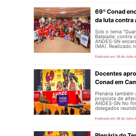
69º Conad enc
da luta contra
Sob o tema "Guarn
Balaiada: contra 
ANDES-SN encerro
(MA). Realizado n
Publicado em: 06 de Julho 
Docentes apro
Conad em Cam
Plenária também 
proposta de alte
ANDES-SN No fina
delegados reunido
Publicado em: 06 de Julho 
Plenária do Te