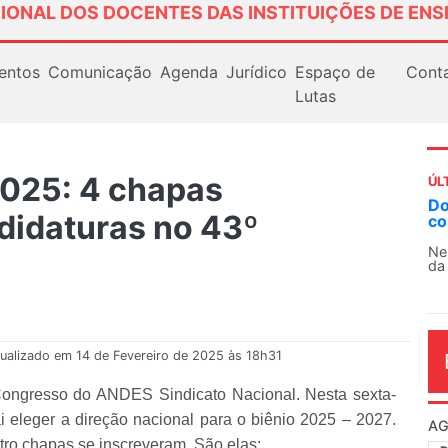
IONAL DOS DOCENTES DAS INSTITUIÇÕES DE ENS
entos
Comunicação
Agenda
Jurídico
Espaço de
Cont
Lutas
025: 4 chapas
ÚL
AN
didaturas no 43º
So
13
O 
co
dia
ualizado em 14 de Fevereiro de 2025 às 18h31
ongresso do ANDES Sindicato Nacional. Nesta sexta-
vai eleger a direção nacional para o biênio 2025 – 2027.
tro chapas se inscreveram. São elas: