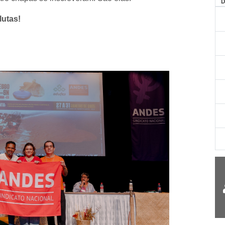
AG
lutas!