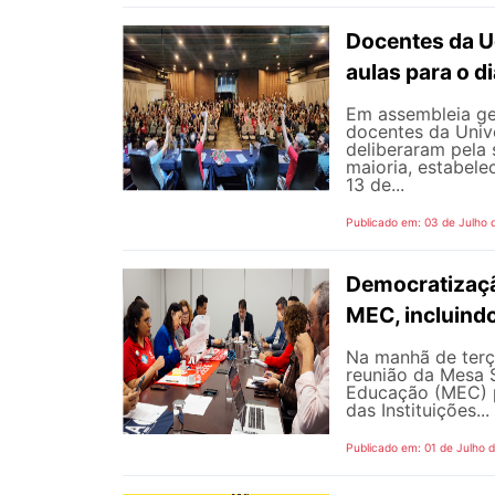
Docentes da U
aulas para o di
Em assembleia gera
docentes da Univ
deliberaram pela
maioria, estabele
13 de...
Publicado em: 03 de Julho 
Democratizaçã
MEC, incluind
Na manhã de terç
reunião da Mesa 
Educação (MEC) p
das Instituições...
Publicado em: 01 de Julho 