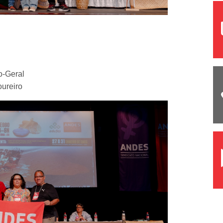
o-Geral
oureiro