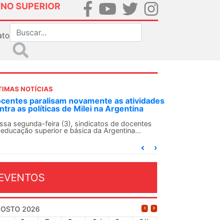
INO SUPERIOR
ato
TIMAS NOTÍCIAS
DES-SN convoca docentes para Dia de
lidariedade Internacionalista com Cuba em
 de agosto
ANDES-SN conclama suas seções sindicais e o
njunto da categoria docente a construírem, no
...
EVENTOS