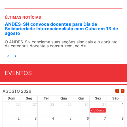
ÚLTIMAS NOTÍCIAS
ANDES-SN convoca docentes para Dia de
Solidariedade Internacionalista com Cuba em 13 de
agosto
O ANDES-SN conclama suas seções sindicais e o conjunto
da categoria docente a construírem, no dia...
EVENTOS
AGOSTO 2026
Dom
Seg
Ter
Qua
Qui
Sex
Sáb
26
27
28
29
30
31
1
XIV Congresso Brasileiro 
2
3
4
5
6
7
8