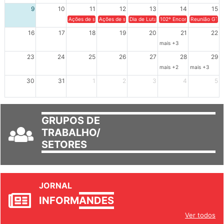
9
10
11
12
13
14
15
Ações de solidariedade a Cuba no Rio Grande do Sul - 100 anos 
Ações de solidariedade a Cuba no Rio Grande do Su
Dia de Luta em Defesa de Cuba e da S
102º Encontro da Regional
Reunião GTPE
16
17
18
19
20
21
22
mais +3
23
24
25
26
27
28
29
mais +2
mais +3
30
31
1
2
3
4
5
GRUPOS DE
TRABALHO/
SETORES
JORNAL
INFORM
ANDES
Ver todos