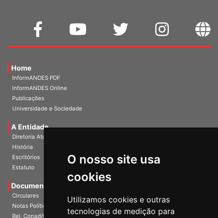
Home
InformANDES PDF
InformANDES Online
Publicações
Universidade e Sociedade
A Entidade
Diretoria Atual
História
O nosso site usa
Escritórios
Estatuto
cookies
Documentos
Circulares
Utilizamos cookies e outras
Notas Políticas
tecnologias de medição para
Rel. Conad/Congresso