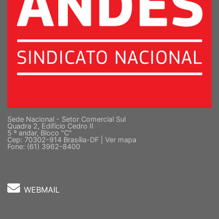
Sede Nacional - Setor Comercial Sul
Quadra 2, Edifício Cedro II
5 º andar, Bloco "C"
Cep: 70302-914 Brasília-DF |
Ver mapa
Fone: (61) 3962-8400
WEBMAIL