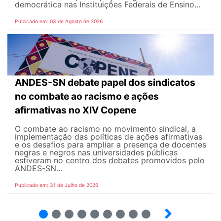
democrática nas Instituições Federais de Ensino...
Publicado em: 03 de Agosto de 2026
ANDES-SN debate papel dos sindicatos
no combate ao racismo e ações
afirmativas no XIV Copene
O combate ao racismo no movimento sindical, a
implementação das políticas de ações afirmativas
e os desafios para ampliar a presença de docentes
negras e negros nas universidades públicas
estiveram no centro dos debates promovidos pelo
ANDES-SN...
Publicado em: 31 de Julho de 2026
2
3
4
5
6
7
8
9