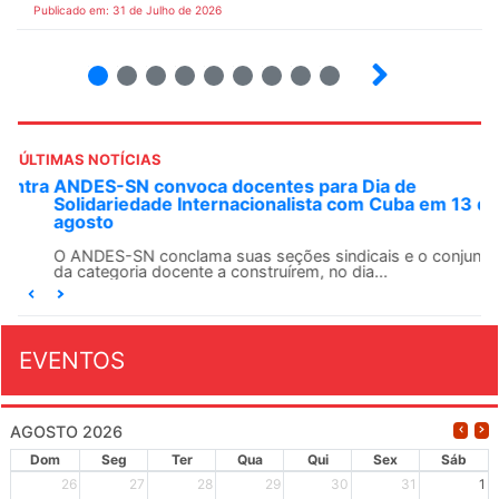
Publicado em: 31 de Julho de 2026
2
3
4
5
6
7
8
9
ÚLTIMAS NOTÍCIAS
ANDES-SN convoca docentes para Dia de
Solidariedade Internacionalista com Cuba em 13 de
agosto
O ANDES-SN conclama suas seções sindicais e o conjunto
da categoria docente a construírem, no dia...
EVENTOS
AGOSTO 2026
Dom
Seg
Ter
Qua
Qui
Sex
Sáb