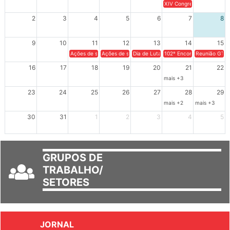
26
27
28
29
30
31
1
XIV Congresso Brasileiro 
2
3
4
5
6
7
8
9
10
11
12
13
14
15
Ações de solidariedade a Cuba no Rio Grande do Sul - 100 anos 
Ações de solidariedade a Cuba no Rio Grande do Su
Dia de Luta em Defesa de Cuba e da S
102º Encontro da Regional
Reunião GTPE
16
17
18
19
20
21
22
mais +3
23
24
25
26
27
28
29
mais +2
mais +3
30
31
1
2
3
4
5
GRUPOS DE
TRABALHO/
SETORES