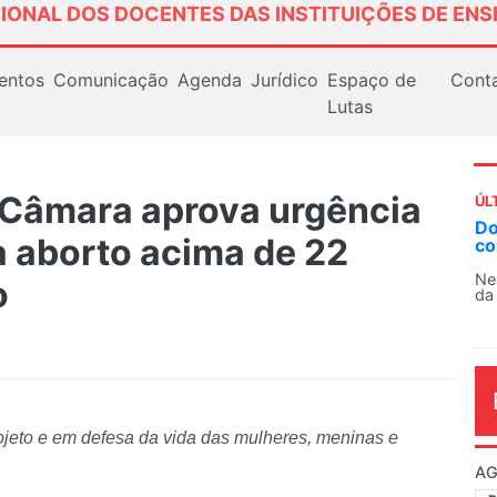
IONAL DOS DOCENTES DAS INSTITUIÇÕES DE ENS
entos
Comunicação
Agenda
Jurídico
Espaço de
Cont
Lutas
 Câmara aprova urgência
ÚL
AN
a aborto acima de 22
So
13
o
O 
co
dia
projeto e em defesa da vida das mulheres, meninas e