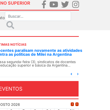
INO SUPERIOR
ato
TIMAS NOTÍCIAS
DES-SN convoca docentes para Dia de
lidariedade Internacionalista com Cuba em
 de agosto
ANDES-SN conclama suas seções sindicais e o
njunto da categoria docente a construírem, no
...
EVENTOS