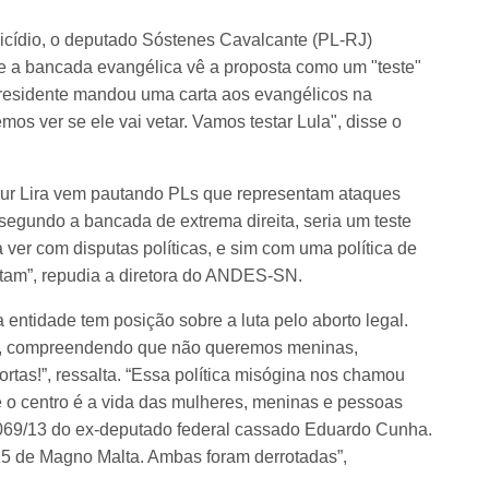
micídio, o deputado Sóstenes Cavalcante (PL-RJ)
ue a bancada evangélica vê a proposta como um "teste"
 presidente mandou uma carta aos evangélicos na
os ver se ele vai vetar. Vamos testar Lula", disse o
rthur Lira vem pautando PLs que representam ataques
segundo a bancada de extrema direita, seria um teste
 ver com disputas políticas, e sim com uma política de
tam”, repudia a diretora do ANDES-SN.
 entidade tem posição sobre a luta pelo aborto legal.
to, compreendendo que não queremos meninas,
tas!”, ressalta. “Essa política misógina nos chamou
e o centro é a vida das mulheres, meninas e pessoas
069/13 do ex-deputado federal cassado Eduardo Cunha.
5 de Magno Malta. Ambas foram derrotadas”,