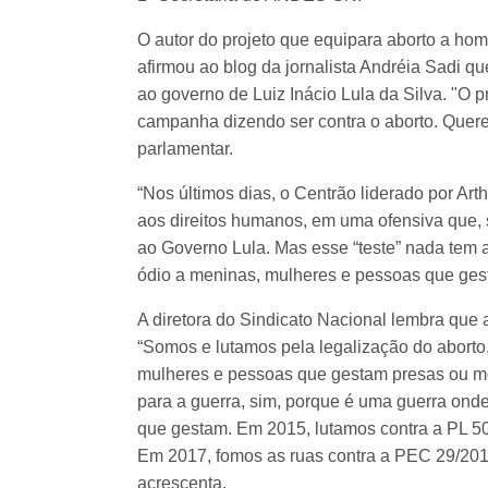
O autor do projeto que equipara aborto a ho
afirmou ao blog da jornalista Andréia Sadi q
ao governo de Luiz Inácio Lula da Silva. "O
campanha dizendo ser contra o aborto. Querem
parlamentar.
“Nos últimos dias, o Centrão liderado por A
aos direitos humanos, em uma ofensiva que, 
ao Governo Lula. Mas esse “teste” nada tem a
ódio a meninas, mulheres e pessoas que ges
A diretora do Sindicato Nacional lembra que a
“Somos e lutamos pela legalização do abor
mulheres e pessoas que gestam presas ou mor
para a guerra, sim, porque é uma guerra ond
que gestam. Em 2015, lutamos contra a PL 5
Em 2017, fomos as ruas contra a PEC 29/201
acrescenta.