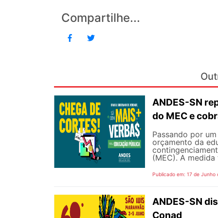
Compartilhe...
Out
ANDES-SN repu
do MEC e cobr
Passando por um 
orçamento da edu
contingenciament
(MEC). A medida 
Publicado em: 17 de Junho
ANDES-SN disp
Conad