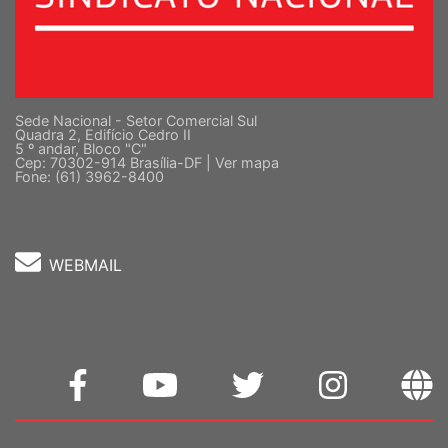
Sede Nacional - Setor Comercial Sul
Quadra 2, Edifício Cedro II
5 º andar, Bloco "C"
Cep: 70302-914 Brasília-DF |
Ver mapa
Fone: (61) 3962-8400
WEBMAIL