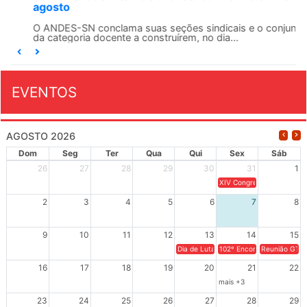
agosto
O ANDES-SN conclama suas seções sindicais e o conjunto
da categoria docente a construírem, no dia...
EVENTOS
AGOSTO 2026
Dom
Seg
Ter
Qua
Qui
Sex
Sáb
26
27
28
29
30
31
1
XIV Congresso Brasileiro 
2
3
4
5
6
7
8
9
10
11
12
13
14
15
Dia de Luta em Defesa de Cuba e da S
102º Encontro da Regional
Reunião GTPE
16
17
18
19
20
21
22
mais +3