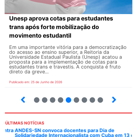
Unesp aprova cotas para estudantes
trans após forte mobilização do
movimento estudantil
Em uma importante vitória para a democratização
do acesso ao ensino superior, a Reitoria da
Universidade Estadual Paulista (Unesp) acatou a
proposta para a implementação de cotas para
estudantes trans e travestis. A conquista é fruto
direto da greve...
Publicado em: 25 de Junho de 2026
2
3
4
5
6
7
8
9
ÚLTIMAS NOTÍCIAS
ANDES-SN convoca docentes para Dia de
Solidariedade Internacionalista com Cuba em 13 de