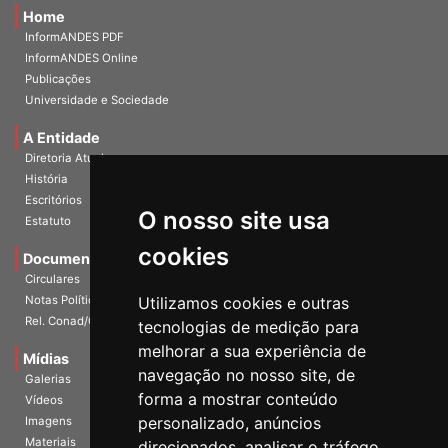
Home
InformANDES PDF
InformANDES Online
Publicações
Universidade e Sociedade
A Entidade
Diretoria Atual
História
O nosso site usa
Escritórios
Estatuto
cookies
Documentos
Circulares
Utilizamos cookies e outras
Notas Políticas
tecnologias de medição para
Rel. Conad/Congresso
melhorar a sua experiência de
navegação no nosso site, de
Mídias
Galerias
forma a mostrar conteúdo
Vídeos
personalizado, anúncios
Imagens
direcionados, analisar o tráfego