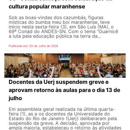
cultura popular maranhense
Sob as boas-vindas dos cazumbás, figuras
místicas do bumba meu boi maranhense, teve
início nesta sexta-feira (3), em São Luís (MA), o
69º Conad do ANDES-SN. Com o tema "Guarnicê
a luta pela educação pública na terra da...
Publicado em: 03 de Julho de 2026
Docentes da Uerj suspendem greve e
aprovam retorno às aulas para o dia 13 de
julho
Em assembleia geral realizada na última quarta-
feira (1), as e os docentes da Universidade do
Estado do Rio de Janeiro (Uerj) deliberaram pela
suspensão da greve. A decisão, aprovada por
ampla maioria, estabeleceu o retorno às atividades