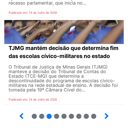
recesso parlamentar, que inicia no...
Publicado em: 14 de Julho de 2026
TJMG mantém decisão que determina fim
das escolas cívico-militares no estado
O Tribunal de Justiça de Minas Gerais (TJMG)
manteve a decisão do Tribunal de Contas do
Estado (TCE-MG) que determina a
descontinuidade do programa de escolas cívico-
militares na rede estadual de ensino. A decisão foi
tomada pela 19ª Câmara Cível do...
Publicado em: 14 de Julho de 2026
2
3
4
5
6
7
8
9