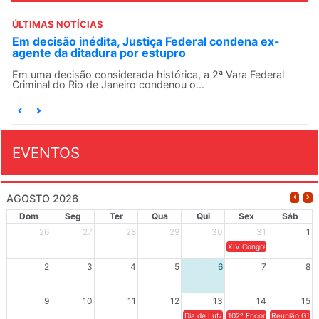
ÚLTIMAS NOTÍCIAS
Em decisão inédita, Justiça Federal condena ex-
agente da ditadura por estupro
Em uma decisão considerada histórica, a 2ª Vara Federal
Criminal do Rio de Janeiro condenou o...
EVENTOS
AGOSTO 2026
Dom
Seg
Ter
Qua
Qui
Sex
Sáb
26
27
28
29
30
31
1
XIV Congresso Brasileiro 
2
3
4
5
6
7
8
9
10
11
12
13
14
15
Dia de Luta em Defesa de Cuba e da S
102º Encontro da Regional
Reunião GTPE