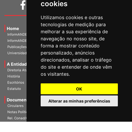
cookies
Utilizamos cookies e outras
tecnologias de medição para
Home
melhorar a sua experiência de
InformANDES PDF
navegação no nosso site, de
InformANDES Online
forma a mostrar conteúdo
Publicações
personalizado, anúncios
Universidade e Sociedade
direcionados, analisar o tráfego
A Entidade
do site e entender de onde vêm
Diretoria Atual
os visitantes.
História
Escritórios
OK
Estatuto
Documentos
Alterar as minhas preferências
Circulares
Notas Políticas
Rel. Conad/Congresso
Mídias