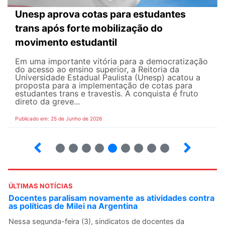
Unesp aprova cotas para estudantes
trans após forte mobilização do
movimento estudantil
Em uma importante vitória para a democratização
do acesso ao ensino superior, a Reitoria da
Universidade Estadual Paulista (Unesp) acatou a
proposta para a implementação de cotas para
estudantes trans e travestis. A conquista é fruto
direto da greve...
Publicado em: 25 de Junho de 2026
2
3
4
5
6
7
8
9
ÚLTIMAS NOTÍCIAS
Docentes paralisam novamente as atividades contra
as políticas de Milei na Argentina
Nessa segunda-feira (3), sindicatos de docentes da