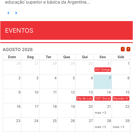
educação superior e básica da Argentina...
EVENTOS
AGOSTO 2026
Dom
Seg
Ter
Qua
Qui
Sex
Sáb
26
27
28
29
30
31
1
XIV Congresso Brasileiro 
2
3
4
5
6
7
8
9
10
11
12
13
14
15
Dia de Luta em Defesa de Cuba e da S
102º Encontro da Regional
Reunião GTPE
16
17
18
19
20
21
22
mais +3
23
24
25
26
27
28
29
mais +2
mais +3