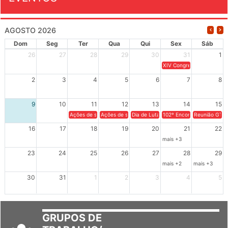
AGOSTO 2026
Dom
Seg
Ter
Qua
Qui
Sex
Sáb
26
27
28
29
30
31
1
XIV Congresso Brasileiro 
2
3
4
5
6
7
8
9
10
11
12
13
14
15
Ações de solidariedade a Cuba no Rio Grande do Sul - 100 anos 
Ações de solidariedade a Cuba no Rio Grande do Su
Dia de Luta em Defesa de Cuba e da S
102º Encontro da Regional
Reunião GTPE
16
17
18
19
20
21
22
mais +3
23
24
25
26
27
28
29
mais +2
mais +3
30
31
1
2
3
4
5
GRUPOS DE