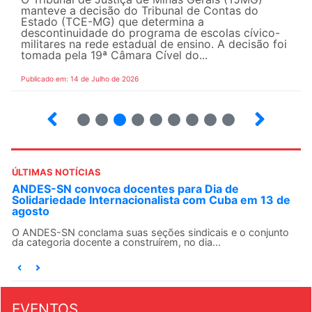
manteve a decisão do Tribunal de Contas do
Estado (TCE-MG) que determina a
descontinuidade do programa de escolas cívico-
militares na rede estadual de ensino. A decisão foi
tomada pela 19ª Câmara Cível do...
Publicado em: 14 de Julho de 2026
2
3
4
5
6
7
8
9
ÚLTIMAS NOTÍCIAS
ANDES-SN convoca docentes para Dia de
Solidariedade Internacionalista com Cuba em 13 de
agosto
O ANDES-SN conclama suas seções sindicais e o conjunto
da categoria docente a construírem, no dia...
EVENTOS