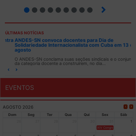
2
3
4
5
6
7
8
9
ÚLTIMAS NOTÍCIAS
ANDES-SN convoca docentes para Dia de
Solidariedade Internacionalista com Cuba em 13 de
agosto
O ANDES-SN conclama suas seções sindicais e o conjunto
da categoria docente a construírem, no dia...
EVENTOS
AGOSTO 2026
Dom
Seg
Ter
Qua
Qui
Sex
Sáb
26
27
28
29
30
31
1
XIV Congresso Brasileiro 