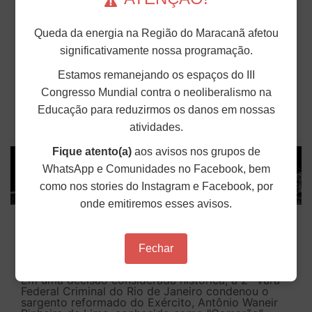
Solidariedade Internacionalista com Cuba
em 13 de agosto
Queda da energia na Região do Maracanã afetou
O ANDES-SN conclama suas seções sindicais e o
significativamente nossa programação.
conjunto da categoria docente a construírem, no
dia 13 de agosto, um Dia de Solidariedade
Estamos remanejando os espaços do III
Internacionalista com Cuba. A mobilização visa
Congresso Mundial contra o neoliberalismo na
reafirmar a solidariedade internacionalista à luta
do povo cubano e...
Educação para reduzirmos os danos em nossas
atividades.
Publicado em: 05 de Agosto de 2026
Fique atento(a)
aos avisos nos grupos de
WhatsApp e Comunidades no Facebook, bem
como nos stories do Instagram e Facebook, por
onde emitiremos esses avisos.
Em decisão inédita, Justiça Federal
condena ex-agente da ditadura por
Fechar
estupro
Em uma decisão considerada histórica, a 2ª Vara
Federal Criminal do Rio de Janeiro condenou o
sargento reformado do Exército, Antônio Waneir