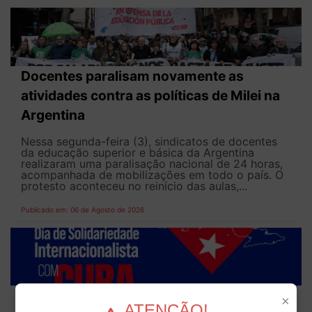
Docentes paralisam novamente as
atividades contra as políticas de Milei na
Argentina
Nessa segunda-feira (3), sindicatos de docentes
da educação superior e básica da Argentina
realizaram uma paralisação nacional de 24 horas,
acompanhada de mobilizações em todo o país. O
protesto aconteceu no reinício das aulas,...
Publicado em: 06 de Agosto de 2026
ANDES-SN convoca docentes para Dia de
×
ATENÇÃO!