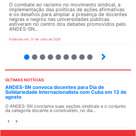
O combate ao racismo no movimento sindical, a
implementação das políticas de ações afirmativas
e os desafios para ampliar a presença de docentes
negras e negros nas universidades públicas
estiveram no centro dos debates promovidos pelo
ANDES-SN...
Publicado em: 31 de Julho de 2026
2
3
4
5
6
7
8
9
ÚLTIMAS NOTÍCIAS
ANDES-SN convoca docentes para Dia de
Solidariedade Internacionalista com Cuba em 13 de
agosto
O ANDES-SN conclama suas seções sindicais e o conjunto
da categoria docente a construírem, no dia...