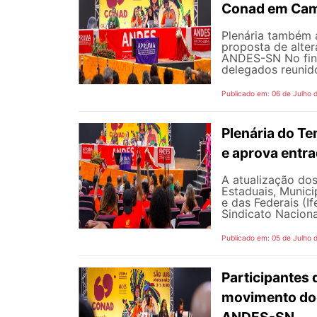
Conad em Cam
Plenária também 
proposta de alte
ANDES-SN No fina
delegados reunido
Publicado em: 06 de Julho 
Plenária do Te
e aprova entr
A atualização dos
Estaduais, Municip
e das Federais (I
Sindicato Naciona
Publicado em: 05 de Julho 
Participantes 
movimento doc
ANDES-SN