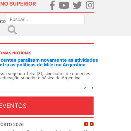
INO SUPERIOR
ato
TIMAS NOTÍCIAS
idades
ANDES-SN convoca docentes para Dia de
a
Solidariedade Internacionalista com Cuba em
13 de agosto
ntes
O ANDES-SN conclama suas seções sindicais e o
conjunto da categoria docente a construírem, no
dia...
EVENTOS
OSTO 2026