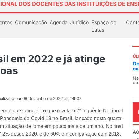
IONAL DOS DOCENTES DAS INSTITUIÇÕES DE ENS
entos
Comunicação
Agenda
Jurídico
Espaço de
Cont
Lutas
il em 2022 e já atinge
ÚL
Docentes paralisam novamente as ativ
soas
contra as políticas de Milei na Argentin
Nessa segunda-feira (3), sindicatos de doce
da educação superior e básica da Argentina...
ualizado em 08 de Junho de 2022 às 14h37
em o que comer. É o que revela o 2º Inquérito Nacional
Pandemia da Covid-19 no Brasil, lançado nesta quarta-
em situação de fome em pouco mais de um ano. No final
AG
 7,2% desde 2020, e de 60% em comparação com 2018.