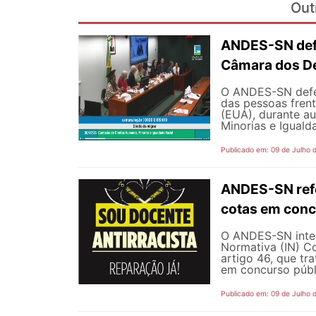
Out
ANDES-SN defe
Câmara dos D
O ANDES-SN defen
das pessoas fren
(EUA), durante a
Minorias e Iguald
Publicado em: 09 de Julho 
ANDES-SN refo
cotas em conc
O ANDES-SN inten
Normativa (IN) C
artigo 46, que tr
em concurso públi
Publicado em: 09 de Julho 