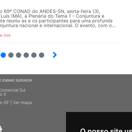
do 69º CONAD do ANDES-SN, sexta-feira (3),
Luís (MA), a Plenária do Tema 1 - Conjuntura e
e reuniu as e os participantes para uma profunda
njuntura nacional e internacional. O evento, com o...
de 2026
4
5
6
7
8
9
E ENSINO SUPERIOR
Comercial Sul
o II
ia-DF |
Ver mapa
O nosso site u