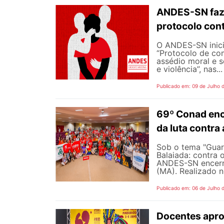
ANDES-SN faz
protocolo cont
O ANDES-SN inic
“Protocolo de co
assédio moral e s
e violência”, nas...
Publicado em: 09 de Julho 
69º Conad enc
da luta contra
Sob o tema "Guarn
Balaiada: contra 
ANDES-SN encerro
(MA). Realizado n
Publicado em: 06 de Julho 
Docentes apro