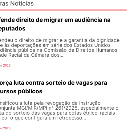
ras Notícias
nde direito de migrar em audiência na
eputados
deu o direito de migrar e a garantia da dignidade
te às deportações em série dos Estados Unidos
udiência pública na Comissão de Direitos Humanos,
ade Racial da Câmara dos...
de 2026
rça luta contra sorteio de vagas para
ursos públicos
sificou a luta pela revogação da Instrução
onjunta MGI/MIR/MPI nº 261/2025, especialmente o
ata do sorteio das vagas para cotas étnico-raciais
co, o que configura um retrocesso...
de 2026