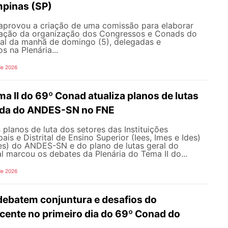
pinas (SP)
aprovou a criação de uma comissão para elaborar
ração da organização dos Congressos e Conads do
l da manhã de domingo (5), delegadas e
s na Plenária...
de 2026
ma II do 69º Conad atualiza planos de lutas
ada do ANDES-SN no FNE
 planos de luta dos setores das Instituições
ais e Distrital de Ensino Superior (Iees, Imes e Ides)
fes) do ANDES-SN e do plano de lutas geral do
l marcou os debates da Plenária do Tema II do...
de 2026
debatem conjuntura e desafios do
ente no primeiro dia do 69º Conad do