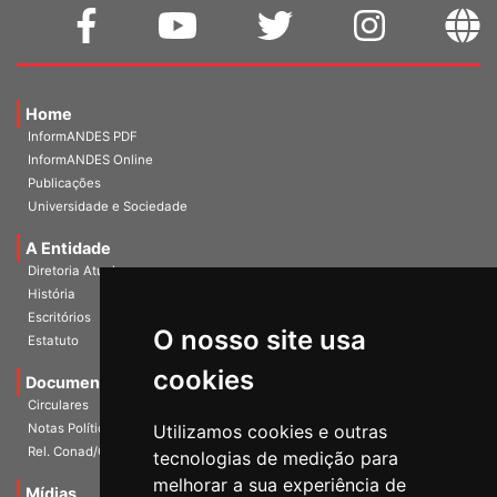
Home
InformANDES PDF
InformANDES Online
Publicações
Universidade e Sociedade
A Entidade
Diretoria Atual
História
O nosso site usa
Escritórios
Estatuto
cookies
Documentos
Circulares
Utilizamos cookies e outras
Notas Políticas
tecnologias de medição para
Rel. Conad/Congresso
melhorar a sua experiência de