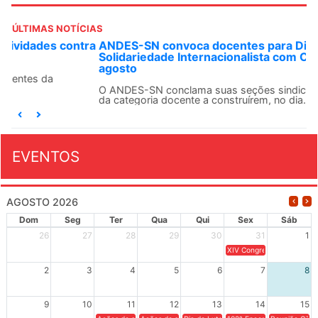
ÚLTIMAS NOTÍCIAS
ANDES-SN convoca docentes para Dia de
Solidariedade Internacionalista com Cuba em 13 de
agosto
O ANDES-SN conclama suas seções sindicais e o conjunto
da categoria docente a construírem, no dia...
EVENTOS
AGOSTO 2026
Dom
Seg
Ter
Qua
Qui
Sex
Sáb
26
27
28
29
30
31
1
XIV Congresso Brasileiro 
2
3
4
5
6
7
8
9
10
11
12
13
14
15