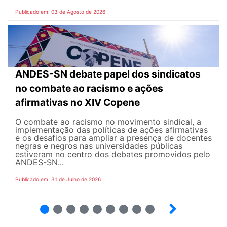
Publicado em: 03 de Agosto de 2026
ANDES-SN debate papel dos sindicatos
no combate ao racismo e ações
afirmativas no XIV Copene
O combate ao racismo no movimento sindical, a
implementação das políticas de ações afirmativas
e os desafios para ampliar a presença de docentes
negras e negros nas universidades públicas
estiveram no centro dos debates promovidos pelo
ANDES-SN...
Publicado em: 31 de Julho de 2026
2
3
4
5
6
7
8
9