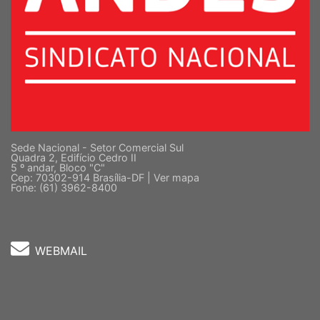
Sede Nacional - Setor Comercial Sul
Quadra 2, Edifício Cedro II
5 º andar, Bloco "C"
Cep: 70302-914 Brasília-DF |
Ver mapa
Fone: (61) 3962-8400
WEBMAIL