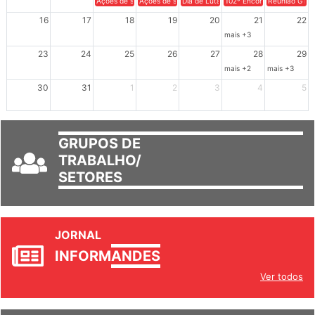
Ações de solidariedade a Cuba no Rio Grande do Sul - 100 anos 
Ações de solidariedade a Cuba no Rio Grande do Su
Dia de Luta em Defesa de Cuba e da S
102º Encontro da Regional
Reunião GTPE
16
17
18
19
20
21
22
mais +3
23
24
25
26
27
28
29
mais +2
mais +3
30
31
1
2
3
4
5
GRUPOS DE
TRABALHO/
SETORES
JORNAL
INFORM
ANDES
Ver todos