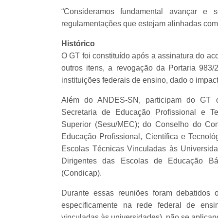
“Consideramos fundamental avançar e s
regulamentações que estejam alinhadas com 
Histórico
O GT foi constituído após a assinatura do a
outros itens, a revogação da Portaria 983/
instituições federais de ensino, dado o impac
Além do ANDES-SN, participam do GT out
Secretaria de Educação Profissional e T
Superior (Sesu/MEC); do Conselho do Con
Educação Profissional, Científica e Tecnol
Escolas Técnicas Vinculadas às Universid
Dirigentes das Escolas de Educação Bás
(Condicap).
Durante essas reuniões foram debatidos
especificamente na rede federal de ensino
vinculadas às universidades), não se aplica