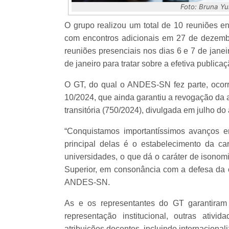
Foto: Bruna Y
O grupo realizou um total de 10 reuniões e
com encontros adicionais em 27 de dezembro
reuniões presenciais nos dias 6 e 7 de jane
de janeiro para tratar sobre a efetiva public
O GT, do qual o ANDES-SN fez parte, ocor
10/2024, que ainda garantiu a revogação da 
transitória (750/2024), divulgada em julho d
“Conquistamos importantíssimos avanços em
principal delas é o estabelecimento da 
universidades, o que dá o caráter de isonom
Superior, em consonância com a defesa da ca
ANDES-SN.
As e os representantes do GT garantiram
representação institucional, outras ati
atribuições docentes, incluindo internacional