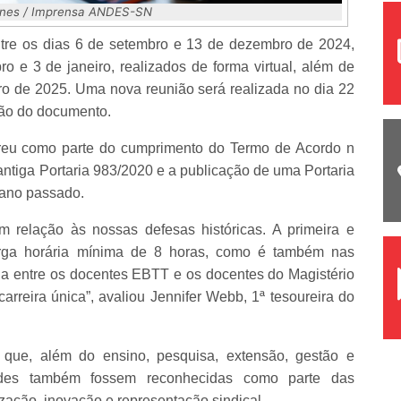
unes / Imprensa ANDES-SN
ntre os dias 6 de setembro e 13 de dezembro de 2024,
 e 3 de janeiro, realizados de forma virtual, além de
iro de 2025. Uma nova reunião será realizada no dia 22
ação do documento.
reu como parte do cumprimento do Termo de Acordo n
antiga Portaria 983/2020 e a publicação de uma Portaria
o ano passado.
 relação às nossas defesas históricas. A primeira e
carga horária mínima de 8 horas, como é também nas
ia entre os docentes EBTT e os docentes do Magistério
rreira única”, avaliou Jennifer Webb, 1ª tesoureira do
 que, além do ensino, pesquisa, extensão, gestão e
vidades também fossem reconhecidas como parte das
ização, inovação e representação sindical.