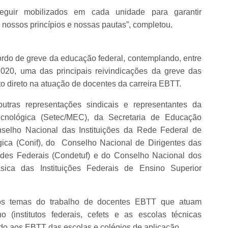
eguir mobilizados em cada unidade para garantir
nossos princípios e nossas pautas”, completou.
cordo de greve da educação federal, contemplando, entre
2020, uma das principais reivindicações da greve das
to direto na atuação de docentes da carreira EBTT.
ras representações sindicais e representantes da
ecnológica (Setec/MEC), da Secretaria de Educação
selho Nacional das Instituições da Rede Federal de
ógica (Conif), do Conselho Nacional de Dirigentes das
ades Federais (Condetuf) e do Conselho Nacional dos
ica das Instituições Federais de Ensino Superior
 os temas do trabalho de docentes EBTT que atuam
 (institutos federais, cefets e as escolas técnicas
ndo aos EBTT das escolas e colégios de aplicação.