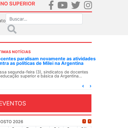
INO SUPERIOR
ato
TIMAS NOTÍCIAS
DES-SN convoca docentes para Dia de
lidariedade Internacionalista com Cuba em
 de agosto
ANDES-SN conclama suas seções sindicais e o
njunto da categoria docente a construírem, no
...
EVENTOS