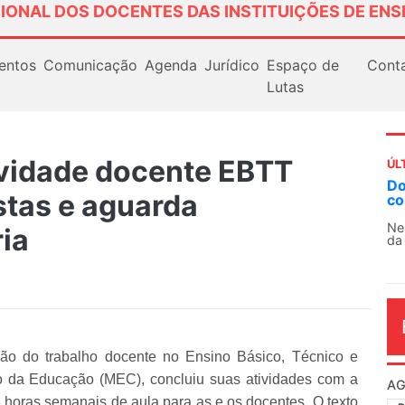
IONAL DOS DOCENTES DAS INSTITUIÇÕES DE ENS
entos
Comunicação
Agenda
Jurídico
Espaço de
Cont
Lutas
ividade docente EBTT
ÚL
AN
tas e aguarda
So
13
ia
O 
co
dia
ão do trabalho docente no Ensino Básico, Técnico e
io da Educação (MEC), concluiu suas atividades com a
horas semanais de aula para as e os docentes. O texto