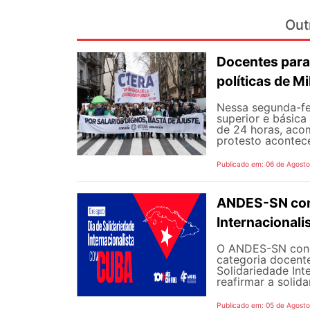
Out
Docentes para
políticas de Mi
Nessa segunda-fe
superior e básica
de 24 horas, aco
protesto aconteceu
Publicado em: 06 de Agost
ANDES-SN conv
Internacional
O ANDES-SN concl
categoria docente
Solidariedade Int
reafirmar a solida
Publicado em: 05 de Agost