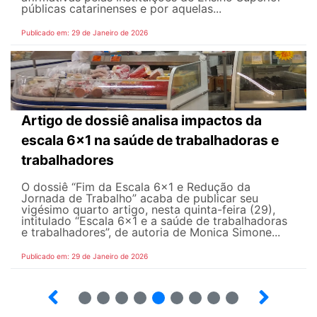
públicas catarinenses e por aquelas...
Publicado em: 29 de Janeiro de 2026
Artigo de dossiê analisa impactos da
escala 6×1 na saúde de trabalhadoras e
trabalhadores
O dossiê “Fim da Escala 6×1 e Redução da
Jornada de Trabalho” acaba de publicar seu
vigésimo quarto artigo, nesta quinta-feira (29),
intitulado “Escala 6×1 e a saúde de trabalhadoras
e trabalhadores”, de autoria de Monica Simone...
Publicado em: 29 de Janeiro de 2026
18
19
20
21
22
23
24
25
26