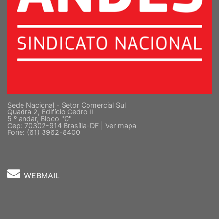
Sede Nacional - Setor Comercial Sul
Quadra 2, Edifício Cedro II
5 º andar, Bloco "C"
Cep: 70302-914 Brasília-DF |
Ver mapa
Fone: (61) 3962-8400
WEBMAIL