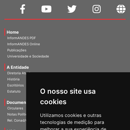
Home
InformANDES PDF
InformANDES Online
Publicações
Universidade e Sociedade
A Entidade
Diretoria Atual
História
O nosso site usa
Escritórios
Estatuto
cookies
Documentos
Circulares
Utilizamos cookies e outras
Notas Políticas
tecnologias de medição para
Rel. Conad/Congresso
melhorar a sua experiência de