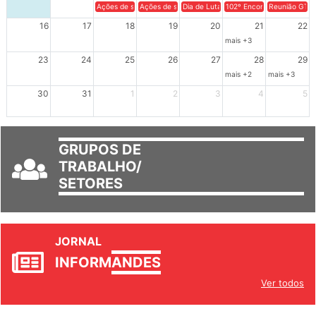
9
10
11
12
13
14
15
Ações de solidariedade a Cuba no Rio Grande do Sul - 100 anos 
Ações de solidariedade a Cuba no Rio Grande do Su
Dia de Luta em Defesa de Cuba e da S
102º Encontro da Regional
Reunião GTPE
16
17
18
19
20
21
22
mais +3
23
24
25
26
27
28
29
mais +2
mais +3
30
31
1
2
3
4
5
GRUPOS DE
TRABALHO/
SETORES
JORNAL
INFORM
ANDES
Ver todos