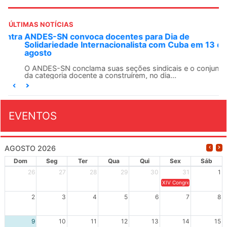
ÚLTIMAS NOTÍCIAS
ANDES-SN convoca docentes para Dia de
Solidariedade Internacionalista com Cuba em 13 de
agosto
O ANDES-SN conclama suas seções sindicais e o conjunto
da categoria docente a construírem, no dia...
EVENTOS
AGOSTO 2026
Dom
Seg
Ter
Qua
Qui
Sex
Sáb
26
27
28
29
30
31
1
XIV Congresso Brasileiro 
2
3
4
5
6
7
8