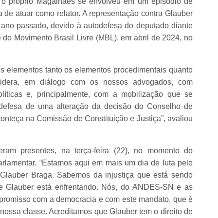
e o próprio Magalhães se envolveu em um episódio de
a de atuar como relator. A representação contra Glauber
o ano passado, devido à autodefesa do deputado diante
e do Movimento Brasil Livre (MBL), em abril de 2024, no
os elementos tanto os elementos procedimentais quanto
sidera, em diálogo com os nossos advogados, com
líticas e, principalmente, com a mobilização que se
 defesa de uma alteração da decisão do Conselho de
conteça na Comissão de Constituição e Justiça”, avaliou
eram presentes, na terça-feira (22), no momento do
rlamentar. “Estamos aqui em mais um dia de luta pelo
 Glauber Braga. Sabemos da injustiça que está sendo
ue Glauber está enfrentando. Nós, do ANDES-SN e as
promisso com a democracia e com este mandato, que é
 nossa classe. Acreditamos que Glauber tem o direito de