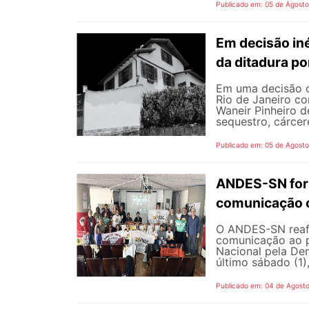
Publicado em: 05 de Agost
Em decisão iné
da ditadura p
Em uma decisão co
Rio de Janeiro c
Waneir Pinheiro 
sequestro, cárcere
Publicado em: 05 de Agost
ANDES-SN fort
comunicação c
O ANDES-SN reafi
comunicação ao p
Nacional pela De
último sábado (1),
Publicado em: 04 de Agost