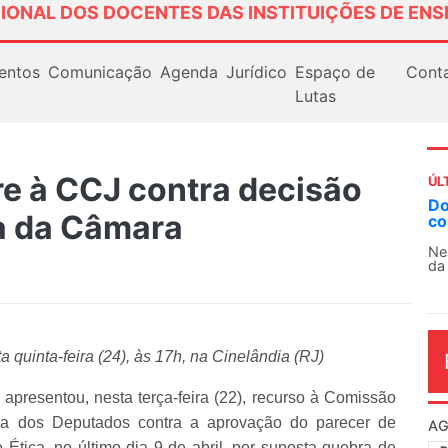
IONAL DOS DOCENTES DAS INSTITUIÇÕES DE ENS
entos
Comunicação
Agenda
Jurídico
Espaço de
Cont
Lutas
re à CCJ contra decisão
ÚL
AN
a da Câmara
So
13
O 
co
dia
quinta-feira (24), às 17h, na Cinelândia (RJ)
apresentou, nesta terça-feira (22), recurso à Comissão
ra dos Deputados contra a aprovação do parecer de
tica, no último dia 9 de abril, por suposta quebra de