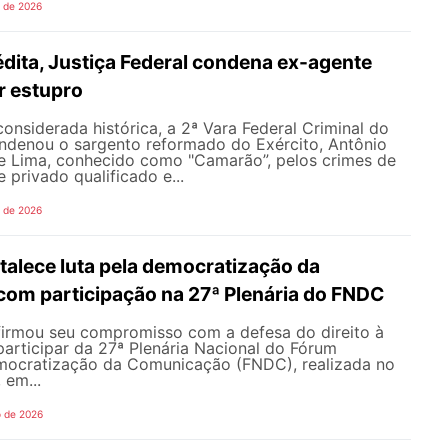
o de 2026
dita, Justiça Federal condena ex-agente
or estupro
nsiderada histórica, a 2ª Vara Federal Criminal do
ondenou o sargento reformado do Exército, Antônio
de Lima, conhecido como "Camarão”, pelos crimes de
 privado qualificado e...
o de 2026
alece luta pela democratização da
om participação na 27ª Plenária do FNDC
rmou seu compromisso com a defesa do direito à
articipar da 27ª Plenária Nacional do Fórum
mocratização da Comunicação (FNDC), realizada no
 em...
o de 2026