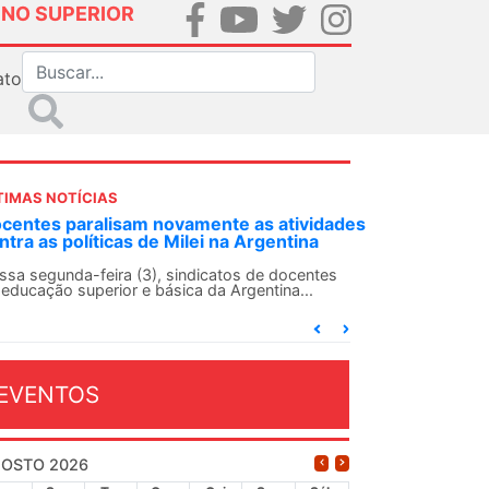
INO SUPERIOR
ato
TIMAS NOTÍCIAS
DES-SN convoca docentes para Dia de
lidariedade Internacionalista com Cuba em
 de agosto
ANDES-SN conclama suas seções sindicais e o
njunto da categoria docente a construírem, no
...
EVENTOS