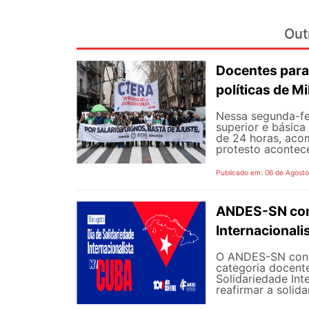
Out
Docentes para
políticas de Mi
Nessa segunda-fe
superior e básica
de 24 horas, aco
protesto aconteceu
Publicado em: 06 de Agost
ANDES-SN conv
Internacional
O ANDES-SN concl
categoria docente
Solidariedade Int
reafirmar a solida