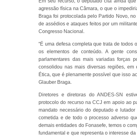
Em seu recurso, o deputado cita ainda qu
agressão física na Câmara, o que o impediri
Braga foi protocolada pelo Partido Novo, n
de assédios e ataques feitos por um militant
Congresso Nacional.
“É uma defesa completa que trata de todos 
os elementos de conteúdo. A gente con
parlamentares das mais variadas forças po
consolidou nas mais diversas regiões, em
Ética, que é plenamente possível que isso a
Glauber Braga.
Diretores e diretoras do ANDES-SN estiv
protocolo do recurso na CCJ em apoio ao pa
mandato necessário do deputado e lutador
cometida e de todo o processo adverso q
demais entidades do Fonasefe, temos o com
fundamental e que representa o interesse da