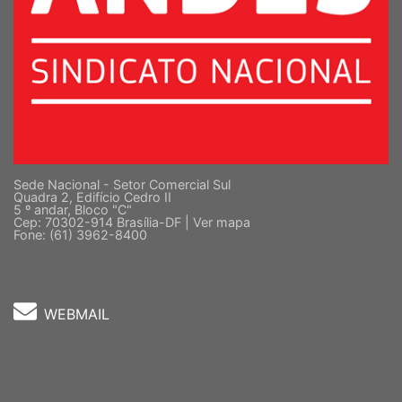
Sede Nacional - Setor Comercial Sul
Quadra 2, Edifício Cedro II
5 º andar, Bloco "C"
Cep: 70302-914 Brasília-DF |
Ver mapa
Fone: (61) 3962-8400
WEBMAIL