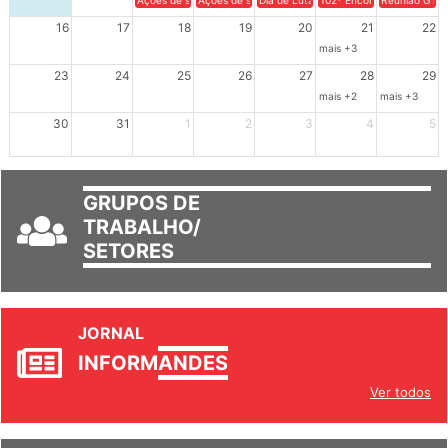
Ações de solidariedade a Cuba no Rio Grande do Sul - 100 anos 
Ações de solidariedade a Cuba no Rio Grande do Su
Dia de Luta em Defesa de Cuba e da S
102º Encontro da Regional
Reunião GTPE
16
17
18
19
20
21
22
mais +3
23
24
25
26
27
28
29
mais +2
mais +3
30
31
1
2
3
4
5
GRUPOS DE
TRABALHO/
SETORES
JORNAL
INFORM
ANDES
Ver todos