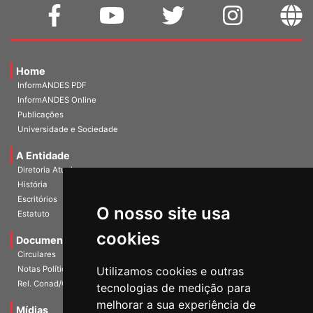
Home
InformANDES PDF
InformANDES Online
Publicações
Universidade e Sociedade
A Entidade
Diretoria Atual
História
O nosso site usa
Escritórios
Estatuto
cookies
Documentos
Circulares
Utilizamos cookies e outras
Notas Políticas
tecnologias de medição para
Rel. Conad/Congresso
melhorar a sua experiência de