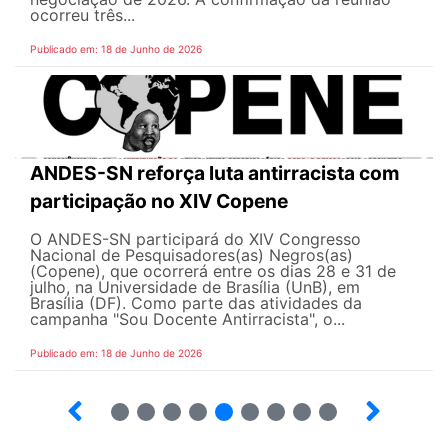
ocorreu três...
Publicado em: 18 de Junho de 2026
ANDES-SN reforça luta antirracista com
participação no XIV Copene
O ANDES-SN participará do XIV Congresso
Nacional de Pesquisadores(as) Negros(as)
(Copene), que ocorrerá entre os dias 28 e 31 de
julho, na Universidade de Brasília (UnB), em
Brasília (DF). Como parte das atividades da
campanha "Sou Docente Antirracista", o...
Publicado em: 18 de Junho de 2026
2
3
4
5
6
7
8
9
10