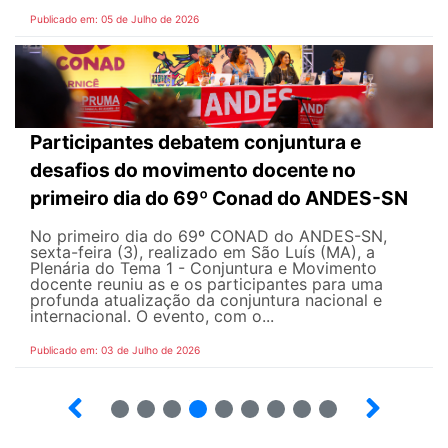
Publicado em: 05 de Julho de 2026
Participantes debatem conjuntura e
desafios do movimento docente no
primeiro dia do 69º Conad do ANDES-SN
No primeiro dia do 69º CONAD do ANDES-SN,
sexta-feira (3), realizado em São Luís (MA), a
Plenária do Tema 1 - Conjuntura e Movimento
docente reuniu as e os participantes para uma
profunda atualização da conjuntura nacional e
internacional. O evento, com o...
Publicado em: 03 de Julho de 2026
2
3
4
5
6
7
8
9