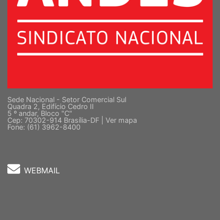
Sede Nacional - Setor Comercial Sul
Quadra 2, Edifício Cedro II
5 º andar, Bloco "C"
Cep: 70302-914 Brasília-DF |
Ver mapa
Fone: (61) 3962-8400
WEBMAIL