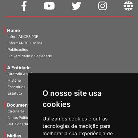
Home
InformANDES PDF
InformANDES Online
Publicações
Universidade e Sociedade
A Entidade
Diretoria Atual
História
O nosso site usa
Escritórios
Estatuto
cookies
Documentos
Circulares
Utilizamos cookies e outras
Notas Políticas
tecnologias de medição para
Rel. Conad/Congresso
melhorar a sua experiência de