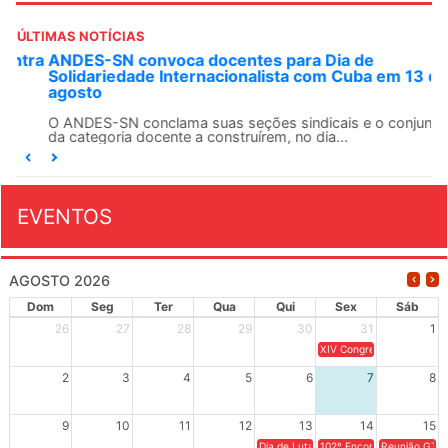
ÚLTIMAS NOTÍCIAS
ANDES-SN convoca docentes para Dia de
Solidariedade Internacionalista com Cuba em 13 de
agosto
O ANDES-SN conclama suas seções sindicais e o conjunto
da categoria docente a construírem, no dia...
EVENTOS
AGOSTO 2026
Dom
Seg
Ter
Qua
Qui
Sex
Sáb
26
27
28
29
30
31
1
XIV Congresso Brasileiro 
2
3
4
5
6
7
8
9
10
11
12
13
14
15