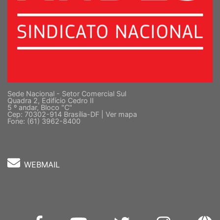
Sede Nacional - Setor Comercial Sul
Quadra 2, Edifício Cedro II
5 º andar, Bloco "C"
Cep: 70302-914 Brasília-DF |
Ver mapa
Fone: (61) 3962-8400
WEBMAIL