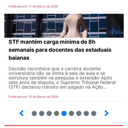
Publicado em: 11 de Março de 2026
STF mantém carga mínima de 8h
semanais para docentes das estaduais
baianas
Decisão reconhece que a carreira docente
universitária não se limita à sala de aula e se
estrutura também na pesquisa e extensão Após
sete anos de disputa, o Supremo Tribunal Federal
(STF) declarou trânsito em julgado na Ação...
Publicado em: 10 de Março de 2026
13
14
15
16
17
18
19
20
21