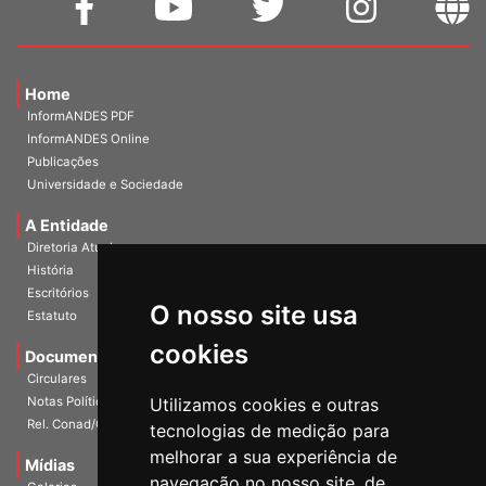
Home
InformANDES PDF
InformANDES Online
Publicações
Universidade e Sociedade
A Entidade
Diretoria Atual
História
O nosso site usa
Escritórios
Estatuto
cookies
Documentos
Circulares
Utilizamos cookies e outras
Notas Políticas
tecnologias de medição para
Rel. Conad/Congresso
melhorar a sua experiência de
navegação no nosso site, de
Mídias