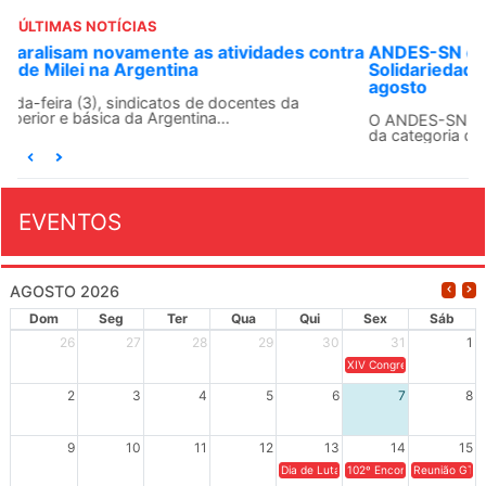
ÚLTIMAS NOTÍCIAS
ANDES-SN convoca docentes para Dia de
Solidariedade Internacionalista com Cuba em 13 de
agosto
O ANDES-SN conclama suas seções sindicais e o conjunto
da categoria docente a construírem, no dia...
EVENTOS
AGOSTO 2026
Dom
Seg
Ter
Qua
Qui
Sex
Sáb
26
27
28
29
30
31
1
XIV Congresso Brasileiro 
2
3
4
5
6
7
8
9
10
11
12
13
14
15