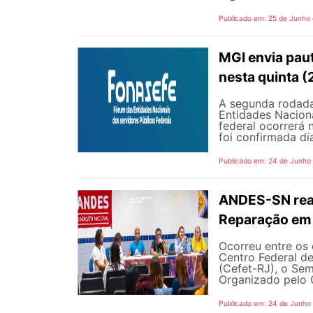
Publicado em: 25 de Junho
MGI envia pau
nesta quinta (
A segunda rodada
Entidades Naciona
federal ocorrerá n
foi confirmada dia
Publicado em: 24 de Junho
ANDES-SN reaf
Reparação em 
Ocorreu entre os 
Centro Federal d
(Cefet-RJ), o Sem
Organizado pelo G
Publicado em: 24 de Junho