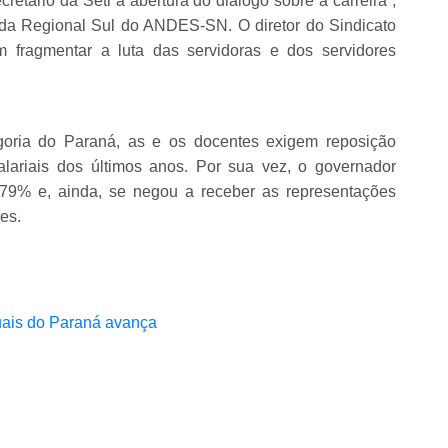
retário da Seti a abertura do diálogo sobre a carreira”,
e da Regional Sul do ANDES-SN. O diretor do Sindicato
m fragmentar a luta das servidoras e dos servidores
ria do Paraná, as e os docentes exigem reposição
alariais dos últimos anos. Por sua vez, o governador
,79% e, ainda, se negou a receber as representações
es.
uais do Paraná avança