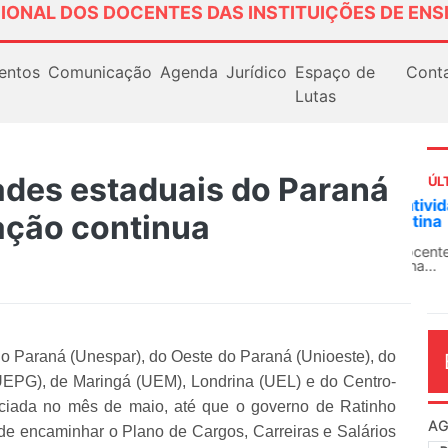
IONAL DOS DOCENTES DAS INSTITUIÇÕES DE ENS
entos
Comunicação
Agenda
Jurídico
Espaço de
Cont
Lutas
ades estaduais do Paraná
ÚL
AN
ação continua
So
13
O 
co
dia
o Paraná (Unespar), do Oeste do Paraná (Unioeste), do
UEPG), de Maringá (UEM), Londrina (UEL) e do Centro-
iciada no mês de maio, até que o governo de Ratinho
de encaminhar o Plano de Cargos, Carreiras e Salários