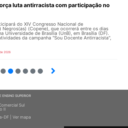
ça luta antirracista com participação no
cipará do XIV Congresso Nacional de
 Negros(as) (Copene), que ocorrerá entre os dias
na Universidade de Brasília (UnB), em Brasília (DF).
tividades da campanha "Sou Docente Antirracista",
 de 2026
5
6
7
8
9
10
E ENSINO SUPERIOR
Comercial Sul
o II
ia-DF |
Ver mapa