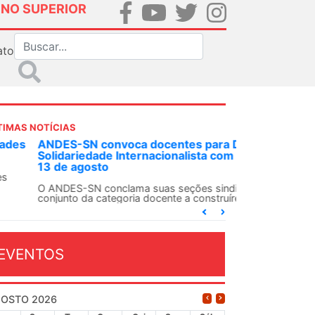
INO SUPERIOR
ato
TIMAS NOTÍCIAS
DES-SN convoca docentes para Dia de
lidariedade Internacionalista com Cuba em
 de agosto
ANDES-SN conclama suas seções sindicais e o
njunto da categoria docente a construírem, no
...
EVENTOS