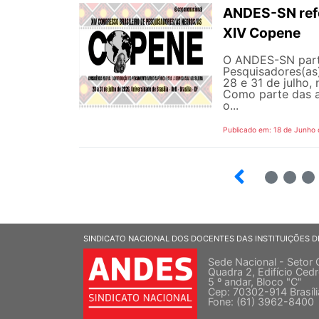
ANDES-SN refor
XIV Copene
O ANDES-SN parti
Pesquisadores(as)
28 e 31 de julho, 
Como parte das a
o...
Publicado em: 18 de Junho
2
3
4
SINDICATO NACIONAL DOS DOCENTES DAS INSTITUIÇÕES D
Sede Nacional - Setor 
Quadra 2, Edifício Cedr
5 º andar, Bloco "C"
Cep: 70302-914 Brasíl
Fone: (61) 3962-8400