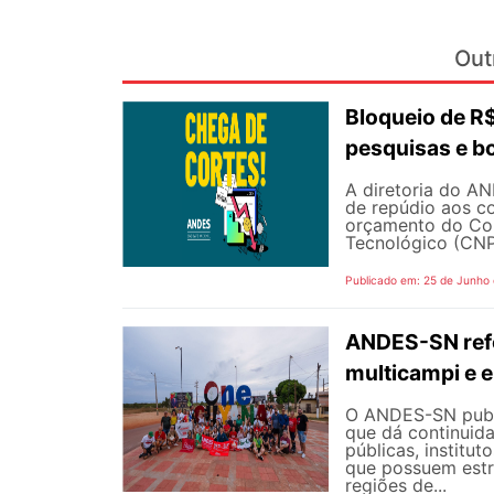
Out
Bloqueio de 
pesquisas e b
A diretoria do AN
de repúdio aos c
orçamento do Con
Tecnológico (CNPq
Publicado em: 25 de Junho
ANDES-SN refo
multicampi e e
O ANDES-SN public
que dá continuid
públicas, institut
que possuem estr
regiões de...