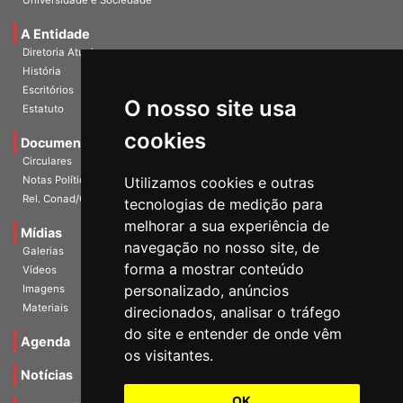
Universidade e Sociedade
A Entidade
Diretoria Atual
História
O nosso site usa
Escritórios
Estatuto
cookies
Documentos
Circulares
Utilizamos cookies e outras
Notas Políticas
tecnologias de medição para
Rel. Conad/Congresso
melhorar a sua experiência de
navegação no nosso site, de
Mídias
Galerias
forma a mostrar conteúdo
Vídeos
personalizado, anúncios
Imagens
direcionados, analisar o tráfego
Materiais
do site e entender de onde vêm
os visitantes.
Agenda
Notícias
OK