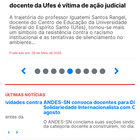
docente da Ufes é vítima de ação judicial
A trajetória do professor Iguatemi Santos Rangel,
docente do Centro de Educação da Universidade
Federal do Espírito Santo (Ufes), tornou-se mais
um símbolo da resistência contra o racismo
institucional e as tentativas de silenciamento no
ambiente...
Publicado em: 26 de Maio de 2026
4
5
6
7
8
9
10
12
ÚLTIMAS NOTÍCIAS
ANDES-SN convoca docentes para Dia de
Solidariedade Internacionalista com Cuba em 13 de
agosto
O ANDES-SN conclama suas seções sindicais e o conjunto
da categoria docente a construírem, no dia...