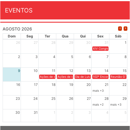
EVENTOS
AGOSTO 2026
Dom
Seg
Ter
Qua
Qui
Sex
Sáb
26
27
28
29
30
31
1
XIV Congresso Brasileiro 
2
3
4
5
6
7
8
9
10
11
12
13
14
15
Ações de solidariedade a Cuba no Rio Grande do Sul - 100 anos 
Ações de solidariedade a Cuba no Rio Grande do Su
Dia de Luta em Defesa de Cuba e da S
102º Encontro da Regional
Reunião GTPE
16
17
18
19
20
21
22
mais +3
23
24
25
26
27
28
29
mais +2
mais +3
30
31
1
2
3
4
5