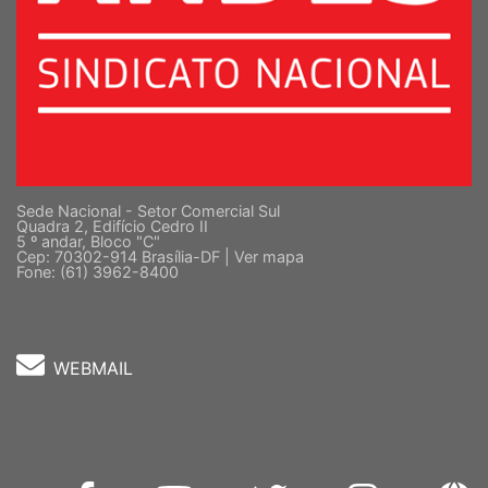
Sede Nacional - Setor Comercial Sul
Quadra 2, Edifício Cedro II
5 º andar, Bloco "C"
Cep: 70302-914 Brasília-DF |
Ver mapa
Fone: (61) 3962-8400
WEBMAIL