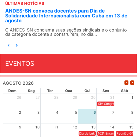
ÚLTIMAS NOTÍCIAS
ANDES-SN convoca docentes para Dia de
Solidariedade Internacionalista com Cuba em 13 de
agosto
O ANDES-SN conclama suas seções sindicais e o conjunto
da categoria docente a construírem, no dia...
EVENTOS
AGOSTO 2026
Dom
Seg
Ter
Qua
Qui
Sex
Sáb
26
27
28
29
30
31
1
XIV Congresso Brasileiro 
2
3
4
5
6
7
8
9
10
11
12
13
14
15
Dia de Luta em Defesa de Cuba e da S
102º Encontro da Regional
Reunião GTPE