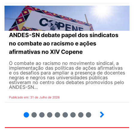
ANDES-SN debate papel dos sindicatos
no combate ao racismo e ações
afirmativas no XIV Copene
O combate ao racismo no movimento sindical, a
implementação das políticas de ações afirmativas
e os desafios para ampliar a presença de docentes
negras e negros nas universidades públicas
estiveram no centro dos debates promovidos pelo
ANDES-SN...
Publicado em: 31 de Julho de 2026
2
3
4
5
6
7
8
9