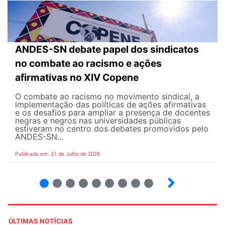
ANDES-SN debate papel dos sindicatos
no combate ao racismo e ações
afirmativas no XIV Copene
O combate ao racismo no movimento sindical, a
implementação das políticas de ações afirmativas
e os desafios para ampliar a presença de docentes
negras e negros nas universidades públicas
estiveram no centro dos debates promovidos pelo
ANDES-SN...
Publicado em: 31 de Julho de 2026
2
3
4
5
6
7
8
9
ÚLTIMAS NOTÍCIAS