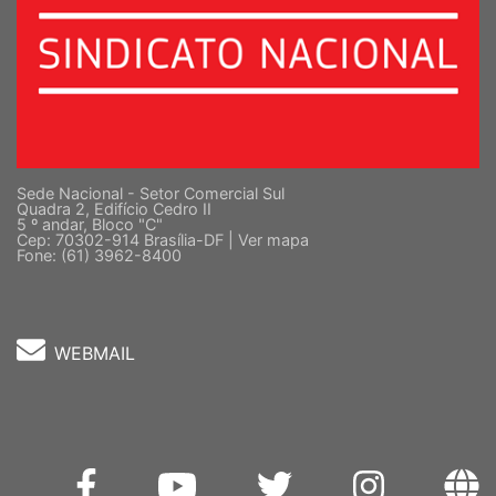
Sede Nacional - Setor Comercial Sul
Quadra 2, Edifício Cedro II
5 º andar, Bloco "C"
Cep: 70302-914 Brasília-DF |
Ver mapa
Fone: (61) 3962-8400
WEBMAIL