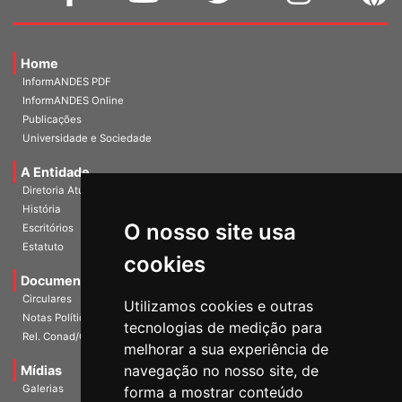
Home
InformANDES PDF
InformANDES Online
Publicações
Universidade e Sociedade
A Entidade
Diretoria Atual
História
O nosso site usa
Escritórios
Estatuto
cookies
Documentos
Circulares
Utilizamos cookies e outras
Notas Políticas
tecnologias de medição para
Rel. Conad/Congresso
melhorar a sua experiência de
navegação no nosso site, de
Mídias
Galerias
forma a mostrar conteúdo