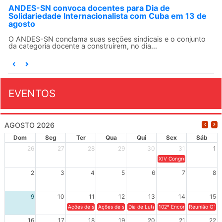
ANDES-SN convoca docentes para Dia de
Solidariedade Internacionalista com Cuba em 13 de
agosto
O ANDES-SN conclama suas seções sindicais e o conjunto
da categoria docente a construírem, no dia...
EVENTOS
AGOSTO 2026
Dom
Seg
Ter
Qua
Qui
Sex
Sáb
26
27
28
29
30
31
1
XIV Congresso Brasileiro 
2
3
4
5
6
7
8
9
10
11
12
13
14
15
Ações de solidariedade a Cuba no Rio Grande do Sul - 100 anos 
Ações de solidariedade a Cuba no Rio Grande do Su
Dia de Luta em Defesa de Cuba e da S
102º Encontro da Regional
Reunião GTPE
16
17
18
19
20
21
22