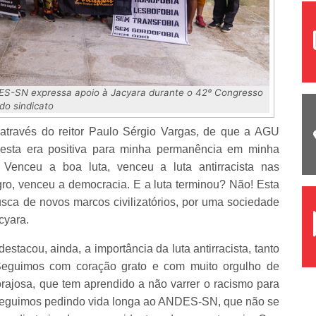
ES-SN expressa apoio à Jacyara durante o 42º Congresso
do sindicato
 através do reitor Paulo Sérgio Vargas, de que a AGU
sta era positiva para minha permanência em minha
. Venceu a boa luta, venceu a luta antirracista nas
gro, venceu a democracia. E a luta terminou? Não! Esta
ca de novos marcos civilizatórios, por uma sociedade
cyara.
tacou, ainda, a importância da luta antirracista, tanto
“Seguimos com coração grato e com muito orgulho de
orajosa, que tem aprendido a não varrer o racismo para
. Seguimos pedindo vida longa ao ANDES-SN, que não se