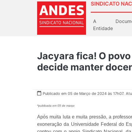
SINDICATO NAC
A
Docum
Entidade
Jacyara fica! O povo 
decide manter docen
Publicado em 05 de Março de 2024 às 17h07.
Atu
*publicada em 05 de março
Após muita luta e muita pressão, a professo
exoneração da Universidade Federal do Esp
contou com o apoio Sindicato Nacional, d