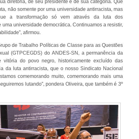
 sua diretoria, de seu presidente e de sua categoria. Que
uta, não somente por uma universidade antirracista, mas
orque a transformação só vem através da luta dos
e uma universidade democrática. Continuamos a resistir,
ilidade”, afirmou.
rupo de Trabalho Políticas de Classe para as Questões
 Sexual (GTPCEGDS) do ANDES-SN, a permanência da
vitória do povo negro, historicamente excluído das
ria da luta antirracista, que o nosso Sindicato Nacional
o estamos comemorando muito, comemorando mais uma
seguiremos lutando”, pondera Oliveira, que também é 3º