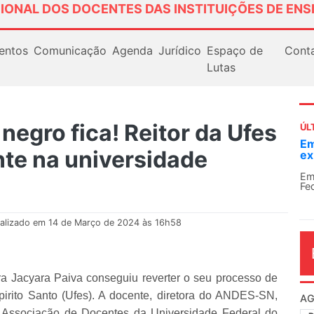
IONAL DOS DOCENTES DAS INSTITUIÇÕES DE ENS
entos
Comunicação
Agenda
Jurídico
Espaço de
Cont
Lutas
negro fica! Reitor da Ufes
ÚL
Em
te na universidade
ex
Em
Fe
alizado em 14 de Março de 2024 às 16h58
ra Jacyara Paiva conseguiu reverter o seu processo de
irito Santo (Ufes). A docente, diretora do ANDES-SN,
AG
a Associação de Docentes da Universidade Federal do