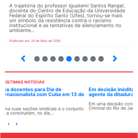
A trajetória do professor Iguatemi Santos Rangel,
docente do Centro de Educação da Universidade
Federal do Espírito Santo (Ufes), tornou-se mais
um símbolo da resistência contra o racismo
institucional e as tentativas de silenciamento no
ambiente...
Publicado em: 26 de Maio de 2026
4
5
6
7
8
9
10
12
ÚLTIMAS NOTÍCIAS
Em decisão inédita, Justiça Federal condena ex-
agente da ditadura por estupro
Em uma decisão considerada histórica, a 2ª Vara Federal
Criminal do Rio de Janeiro condenou o...
EVENTOS