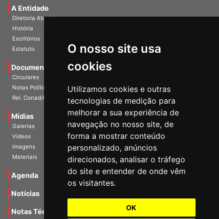
A Entidade
Diretoria Atual
História
Escritórios
Estatuto
O nosso site usa
Documentos
cookies
Circulares
Notas Políticas
Utilizamos cookies e outras
Rel. Conad/Congresso
tecnologias de medição para
Mídias
melhorar a sua experiência de
Galerias
navegação no nosso site, de
Vídeos
forma a mostrar conteúdo
Imagens
personalizado, anúncios
Materiais
direcionados, analisar o tráfego
Agenda
do site e entender de onde vêm
os visitantes.
Notícias
Notas Técnicas
OK