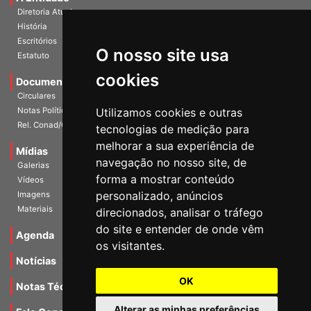
A Entidade
Diretoria Atual
História
O nosso site usa
Escritórios
Estatuto
cookies
Documentos
Circulares
Utilizamos cookies e outras
Notas Políticas
tecnologias de medição para
Rel. Conad/Congresso
melhorar a sua experiência de
navegação no nosso site, de
Mídias
Galerias
forma a mostrar conteúdo
Vídeos
personalizado, anúncios
Imagens
direcionados, analisar o tráfego
Materiais
do site e entender de onde vêm
os visitantes.
Agenda
Notícias
OK
Notas Técnicas
Alterar as minhas preferências