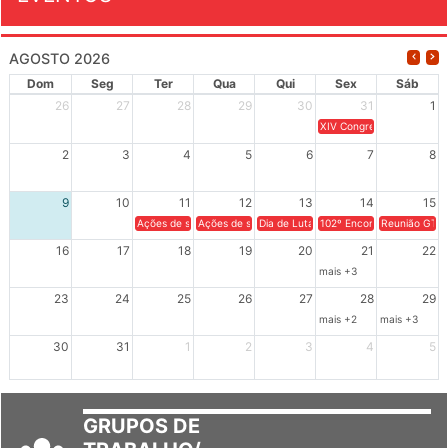
EVENTOS
AGOSTO 2026
Dom
Seg
Ter
Qua
Qui
Sex
Sáb
26
27
28
29
30
31
1
XIV Congresso Brasileiro 
2
3
4
5
6
7
8
9
10
11
12
13
14
15
Ações de solidariedade a Cuba no Rio Grande do Sul - 100 anos 
Ações de solidariedade a Cuba no Rio Grande do Su
Dia de Luta em Defesa de Cuba e da S
102º Encontro da Regional
Reunião GTPE
16
17
18
19
20
21
22
mais +3
23
24
25
26
27
28
29
mais +2
mais +3
30
31
1
2
3
4
5
GRUPOS DE