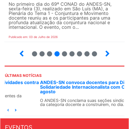
No primeiro dia do 69º CONAD do ANDES-SN,
sexta-feira (3), realizado em São Luís (MA), a
Plenária do Tema 1 - Conjuntura e Movimento
docente reuniu as e os participantes para uma
profunda atualização da conjuntura nacional e
internacional. O evento, com o...
Publicado em: 03 de Julho de 2026
2
3
4
5
6
7
8
9
ÚLTIMAS NOTÍCIAS
ANDES-SN convoca docentes para Dia de
Solidariedade Internacionalista com Cuba em 13 de
agosto
O ANDES-SN conclama suas seções sindicais e o conjunto
da categoria docente a construírem, no dia...