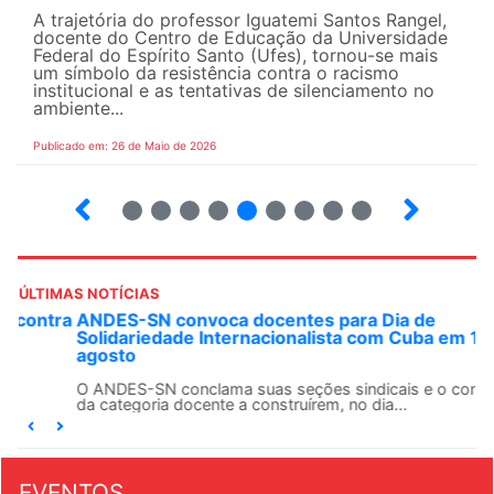
A trajetória do professor Iguatemi Santos Rangel,
docente do Centro de Educação da Universidade
Federal do Espírito Santo (Ufes), tornou-se mais
um símbolo da resistência contra o racismo
institucional e as tentativas de silenciamento no
ambiente...
Publicado em: 26 de Maio de 2026
4
5
6
7
8
9
10
12
ÚLTIMAS NOTÍCIAS
ANDES-SN convoca docentes para Dia de
Solidariedade Internacionalista com Cuba em 13 de
agosto
O ANDES-SN conclama suas seções sindicais e o conjunto
da categoria docente a construírem, no dia...