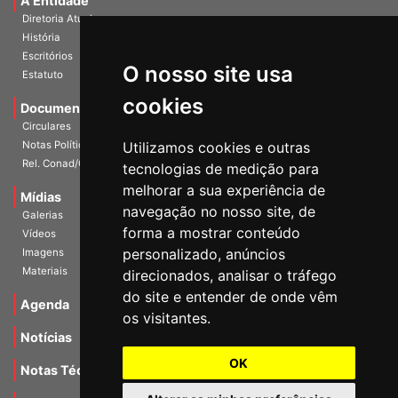
A Entidade
Diretoria Atual
História
O nosso site usa
Escritórios
Estatuto
cookies
Documentos
Circulares
Utilizamos cookies e outras
Notas Políticas
tecnologias de medição para
Rel. Conad/Congresso
melhorar a sua experiência de
navegação no nosso site, de
Mídias
Galerias
forma a mostrar conteúdo
Vídeos
personalizado, anúncios
Imagens
direcionados, analisar o tráfego
Materiais
do site e entender de onde vêm
os visitantes.
Agenda
Notícias
OK
Notas Técnicas