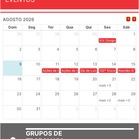
EVENTOS
AGOSTO 2026
Dom
Seg
Ter
Qua
Qui
Sex
Sáb
26
27
28
29
30
31
1
XIV Congresso Brasileiro 
2
3
4
5
6
7
8
9
10
11
12
13
14
15
Ações de solidariedade a Cuba no Rio Grande do Sul - 100 anos 
Ações de solidariedade a Cuba no Rio Grande do Su
Dia de Luta em Defesa de Cuba e da S
102º Encontro da Regional
Reunião GTPE
16
17
18
19
20
21
22
mais +3
23
24
25
26
27
28
29
mais +2
mais +3
30
31
1
2
3
4
5
GRUPOS DE