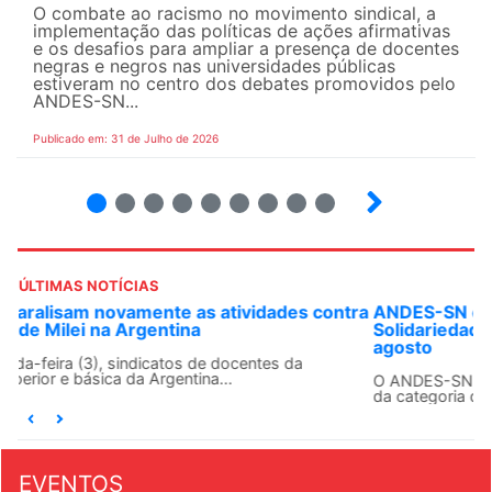
O combate ao racismo no movimento sindical, a
implementação das políticas de ações afirmativas
e os desafios para ampliar a presença de docentes
negras e negros nas universidades públicas
estiveram no centro dos debates promovidos pelo
ANDES-SN...
Publicado em: 31 de Julho de 2026
2
3
4
5
6
7
8
9
ÚLTIMAS NOTÍCIAS
ANDES-SN convoca docentes para Dia de
Solidariedade Internacionalista com Cuba em 13 de
agosto
O ANDES-SN conclama suas seções sindicais e o conjunto
da categoria docente a construírem, no dia...