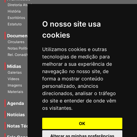
A Entidade
Diretoria Atual
História
O nosso site usa
Escritórios
Estatuto
cookies
Documentos
Circulares
Utilizamos cookies e outras
Notas Políticas
tecnologias de medição para
Rel. Conad/Congresso
melhorar a sua experiência de
navegação no nosso site, de
Mídias
Galerias
forma a mostrar conteúdo
Vídeos
personalizado, anúncios
Imagens
direcionados, analisar o tráfego
Materiais
do site e entender de onde vêm
os visitantes.
Agenda
Notícias
OK
Notas Técnicas
Alterar as minhas preferências