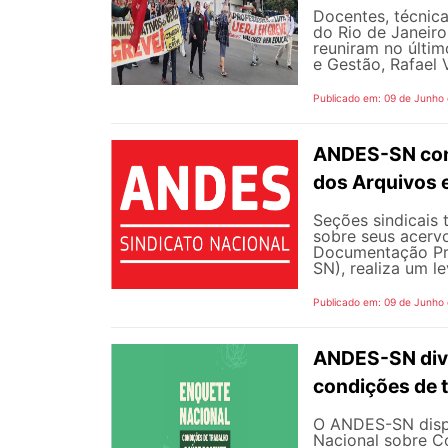
Docentes, técnica
do Rio de Janeiro
reuniram no últim
e Gestão, Rafael V
Publicado em: 09 de Junho
ANDES-SN conv
dos Arquivos 
Seções sindicais 
sobre seus acerv
Documentação Pro
SN), realiza um l
Publicado em: 09 de Junho
ANDES-SN divu
condições de 
O ANDES-SN dispo
Nacional sobre C