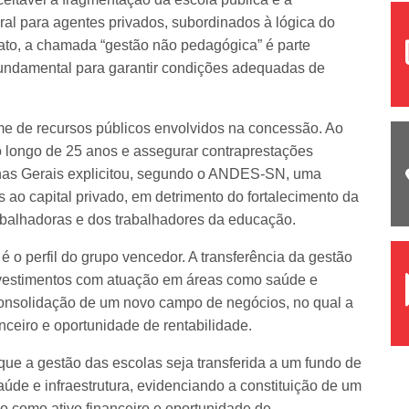
ural para agentes privados, subordinados à lógica do
cato, a chamada “gestão não pedagógica” é parte
fundamental para garantir condições adequadas de
me de recursos públicos envolvidos na concessão. Ao
o longo de 25 anos e assegurar contraprestações
inas Gerais explicitou, segundo o ANDES-SN, uma
os ao capital privado, em detrimento do fortalecimento da
rabalhadoras e dos trabalhadores da educação.
 o perfil do grupo vencedor. A transferência da gestão
investimentos com atuação em áreas como saúde e
 consolidação de um novo campo de negócios, no qual a
nceiro e oportunidade de rentabilidade.
ue a gestão das escolas seja transferida a um fundo de
de e infraestrutura, evidenciando a constituição de um
 como ativo financeiro e oportunidade de