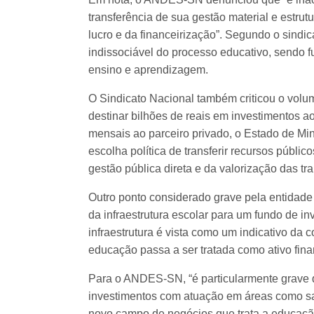
transferência de sua gestão material e estrut
lucro e da financeirização”. Segundo o sindi
indissociável do processo educativo, sendo 
ensino e aprendizagem.
O Sindicato Nacional também criticou o volu
destinar bilhões de reais em investimentos a
mensais ao parceiro privado, o Estado de M
escolha política de transferir recursos públic
gestão pública direta e da valorização das t
Outro ponto considerado grave pela entidade é
da infraestrutura escolar para um fundo de 
infraestrutura é vista como um indicativo da
educação passa a ser tratada como ativo fina
Para o ANDES-SN, “é particularmente grave q
investimentos com atuação em áreas como saú
novo campo de negócios que trata a educação