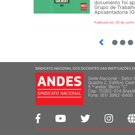
documento foi ap
Grupo de Trabalh
Aposentadoria (GT
Publicado em: 03 de Junho
3
4
5
SINDICATO NACIONAL DOS DOCENTES DAS INSTITUIÇÕES D
Sede Nacional - Setor 
Quadra 2, Edifício Cedr
5 º andar, Bloco "C"
Cep: 70302-914 Brasíl
Fone: (61) 3962-8400