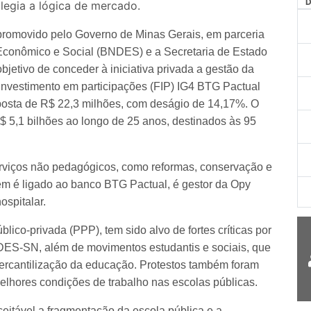
legia a lógica de mercado.
i promovido pelo Governo de Minas Gerais, em parceria
conômico e Social (BNDES) e a Secretaria de Estado
jetivo de conceder à iniciativa privada a gestão da
 investimento em participações (FIP) IG4 BTG Pactual
oposta de R$ 22,3 milhões, com deságio de 14,17%. O
$ 5,1 bilhões ao longo de 25 anos, destinados às 95
rviços não pedagógicos, como reformas, conservação e
m é ligado ao banco BTG Pactual, é gestor da Opy
ospitalar.
ico-privada (PPP), tem sido alvo de fortes críticas por
ANDES-SN, além de movimentos estudantis e sociais, que
rcantilização da educação. Protestos também foram
elhores condições de trabalho nas escolas públicas.
itável a fragmentação da escola pública e a