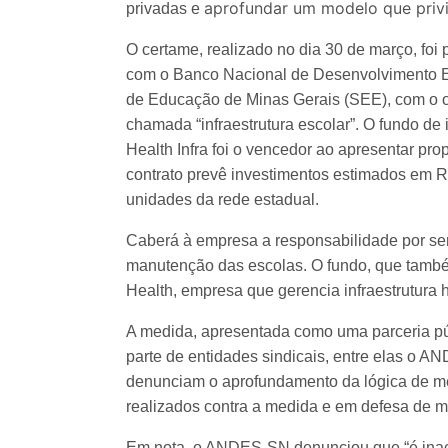
aprofundar um modelo que privi
privadas e
O certame, realizado no dia 30 de março, fo
com o Banco Nacional de Desenvolvimento E
de Educação de Minas Gerais (SEE), com o ob
chamada “infraestrutura escolar”. O fundo de
Health Infra foi o vencedor ao apresentar pr
contrato prevê investimentos estimados em R
unidades da rede estadual.
Caberá à empresa a responsabilidade por se
manutenção das escolas. O fundo, que també
Health, empresa que gerencia infraestrutura h
A medida, apresentada como uma parceria públ
parte de entidades sindicais, entre elas o 
denunciam o aprofundamento da lógica de me
realizados contra a medida e em defesa de m
Em nota, o ANDES-SN denunciou que “é inace