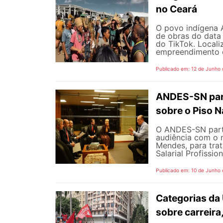
no Ceará
O povo indígena A
de obras do data
do TikTok. Locali
empreendimento é 
Publicado em: 12 de Junho
ANDES-SN part
sobre o Piso N
O ANDES-SN partic
audiência com o m
Mendes, para trat
Salarial Profissio
Publicado em: 10 de Junho
Categorias da
sobre carreira