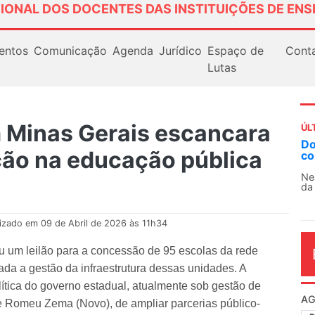
IONAL DOS DOCENTES DAS INSTITUIÇÕES DE ENS
entos
Comunicação
Agenda
Jurídico
Espaço de
Cont
Lutas
m Minas Gerais escancara
ÚL
Docentes paralisam novamente as ativ
ção na educação pública
contra as políticas de Milei na Argentin
Nessa segunda-feira (3), sindicatos de doce
da educação superior e básica da Argentina...
lizado em 09 de Abril de 2026 às 11h34
u um leilão para a concessão de 95 escolas da rede
ivada a gestão da infraestrutura dessas unidades. A
tica do governo estadual, atualmente sob gestão de
AG
 Romeu Zema (Novo), de ampliar parcerias público-