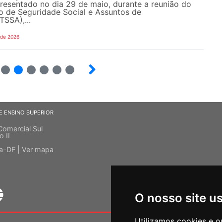
resentado no dia 29 de maio, durante a reunião do
o de Seguridade Social e Assuntos de
SSA),...
 de 2026
6
7
8
9
10
E ENSINO SUPERIOR
Comercial Sul
o II
ia-DF |
Ver mapa
O nosso site u
Utilizamos cookies e o