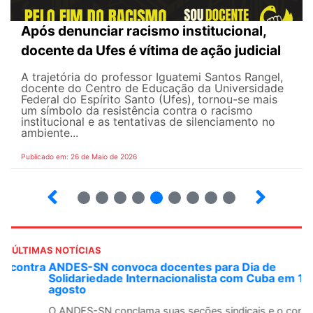
Após denunciar racismo institucional,
docente da Ufes é vítima de ação judicial
A trajetória do professor Iguatemi Santos Rangel,
docente do Centro de Educação da Universidade
Federal do Espírito Santo (Ufes), tornou-se mais
um símbolo da resistência contra o racismo
institucional e as tentativas de silenciamento no
ambiente...
Publicado em: 26 de Maio de 2026
4
5
6
7
8
9
10
12
ÚLTIMAS NOTÍCIAS
ANDES-SN convoca docentes para Dia de
Solidariedade Internacionalista com Cuba em 13 de
agosto
O ANDES-SN conclama suas seções sindicais e o conjunto