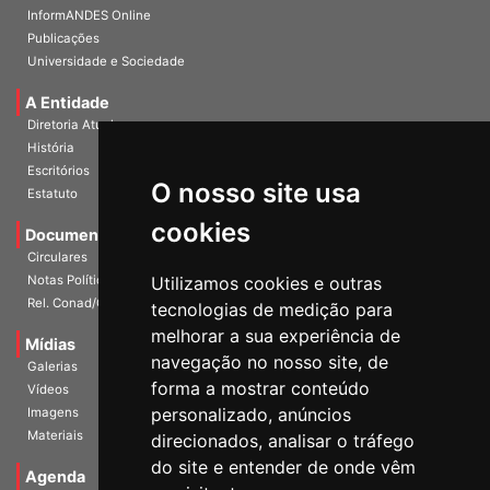
InformANDES PDF
InformANDES Online
Publicações
Universidade e Sociedade
A Entidade
Diretoria Atual
História
O nosso site usa
Escritórios
Estatuto
cookies
Documentos
Circulares
Utilizamos cookies e outras
Notas Políticas
tecnologias de medição para
Rel. Conad/Congresso
melhorar a sua experiência de
navegação no nosso site, de
Mídias
Galerias
forma a mostrar conteúdo
Vídeos
personalizado, anúncios
Imagens
direcionados, analisar o tráfego
Materiais
do site e entender de onde vêm