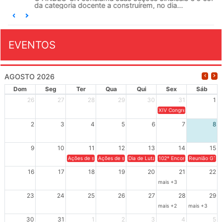
da categoria docente a construírem, no dia...
EVENTOS
AGOSTO 2026
Dom
Seg
Ter
Qua
Qui
Sex
Sáb
26
27
28
29
30
31
1
XIV Congresso Brasileiro 
2
3
4
5
6
7
8
9
10
11
12
13
14
15
Ações de solidariedade a Cuba no Rio Grande do Sul - 100 anos 
Ações de solidariedade a Cuba no Rio Grande do Su
Dia de Luta em Defesa de Cuba e da S
102º Encontro da Regional
Reunião GTPE
16
17
18
19
20
21
22
mais +3
23
24
25
26
27
28
29
mais +2
mais +3