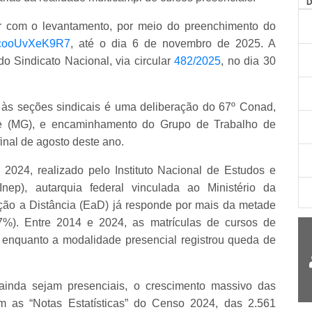
r com o levantamento, por meio do preenchimento do
xQtcooUvXeK9R7
, até o dia 6 de novembro de 2025. A
do Sindicato Nacional, via circular
482/2025
, no dia 30
o às seções sindicais é uma deliberação do 67º Conad,
e (MG), e encaminhamento do Grupo de Trabalho de
inal de agosto deste ano.
024, realizado pelo Instituto Nacional de Estudos e
Inep), autarquia federal vinculada ao Ministério da
o a Distância (EaD) já responde por mais da metade
7%). Entre 2014 e 2024, as matrículas de cursos de
enquanto a modalidade presencial registrou queda de
inda sejam presenciais, o crescimento massivo das
m as “Notas Estatísticas” do Censo 2024, das 2.561