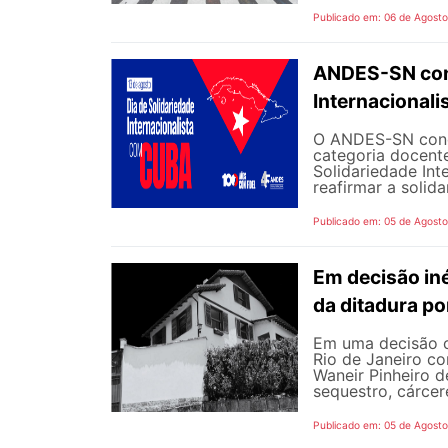
Publicado em: 06 de Agost
ANDES-SN conv
Internacional
O ANDES-SN concl
categoria docente
Solidariedade Int
reafirmar a solida
Publicado em: 05 de Agost
Em decisão iné
da ditadura p
Em uma decisão co
Rio de Janeiro c
Waneir Pinheiro 
sequestro, cárcere
Publicado em: 05 de Agost