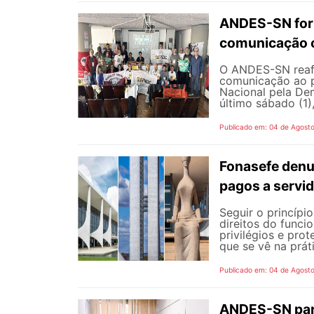
ANDES-SN fort
comunicação c
O ANDES-SN reafi
comunicação ao p
Nacional pela De
último sábado (1),
Publicado em: 04 de Agost
Fonasefe denu
pagos a servi
Seguir o princípi
direitos do funci
privilégios e pro
que se vê na prát
Publicado em: 04 de Agost
ANDES-SN part