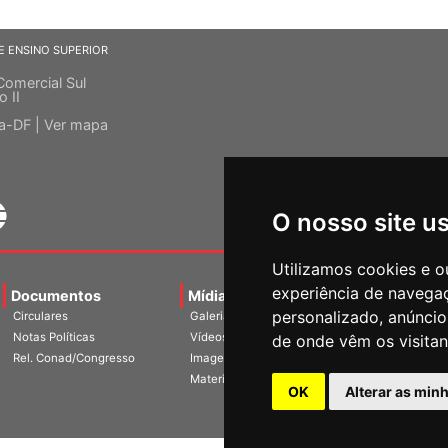
E ENSINO SUPERIOR
Comercial Sul
o II
ia-DF |
Ver mapa
O nosso site u
Utilizamos cookies e o
experiência de navega
Documentos
Mídias
Agenda
Notíci
personalizado, anúncios
Circulares
Galerias
Notas Políticas
Vídeos
de onde vêm os visitan
Rel. Conad/Congresso
Imagens
Materiais
OK
Alterar as min