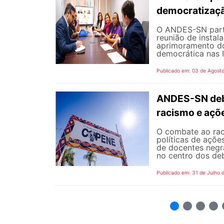
democratizaçã
O ANDES-SN partic
reunião de instal
aprimoramento do
democrática nas I
Publicado em: 03 de Agost
ANDES-SN deba
racismo e açõ
O combate ao rac
políticas de açõe
de docentes negra
no centro dos de
Publicado em: 31 de Julho 
2
3
4
5