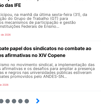
o das IFE
ipou, na manhã da última sexta-feira (31), da
ação do Grupo de Trabalho (GT) para
s mecanismos de participação e gestão
nstituições Federais de Ensino...
o de 2026
te papel dos sindicatos no combate ao
es afirmativas no XIV Copene
ismo no movimento sindical, a implementação das
s afirmativas e os desafios para ampliar a presença
s e negros nas universidades públicas estiveram
bates promovidos pelo ANDES-SN...
de 2026
6
7
8
9