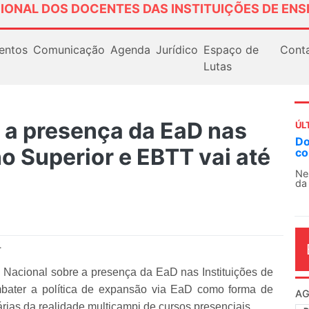
IONAL DOS DOCENTES DAS INSTITUIÇÕES DE ENS
entos
Comunicação
Agenda
Jurídico
Espaço de
Cont
Lutas
 a presença da EaD nas
ÚL
Docentes paralisam novamente as a
no Superior e EBTT vai até
contra as políticas de Milei na Argen
Nessa segunda-feira (3), sindicatos de d
da educação superior e básica da Argentin
.
acional sobre a presença da EaD nas Instituições de
mbater a política de expansão via EaD como forma de
AG
árias da realidade multicampi de cursos presenciais.