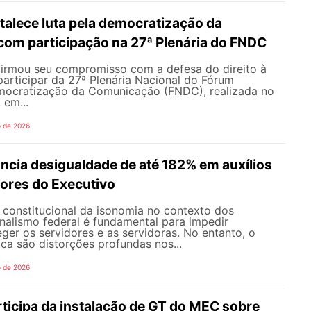
alece luta pela democratização da
om participação na 27ª Plenária do FNDC
rmou seu compromisso com a defesa do direito à
articipar da 27ª Plenária Nacional do Fórum
mocratização da Comunicação (FNDC), realizada no
 em...
o de 2026
ncia desigualdade de até 182% em auxílios
dores do Executivo
o constitucional da isonomia no contexto dos
onalismo federal é fundamental para impedir
teger os servidores e as servidoras. No entanto, o
ica são distorções profundas nos...
o de 2026
icipa da instalação de GT do MEC sobre