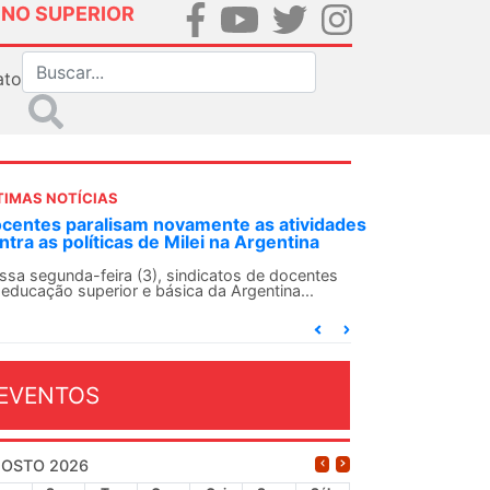
INO SUPERIOR
ato
TIMAS NOTÍCIAS
tividades
ANDES-SN convoca docentes para Dia de
tina
Solidariedade Internacionalista com Cuba em
13 de agosto
ocentes
a...
O ANDES-SN conclama suas seções sindicais e o
conjunto da categoria docente a construírem, no
dia...
EVENTOS
OSTO 2026