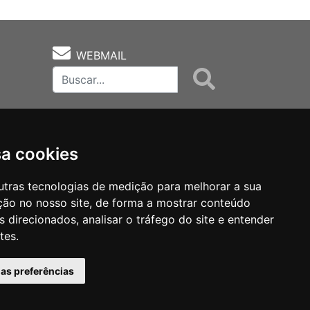
WEBMAIL
sa cookies
utras tecnologias de medição para melhorar a sua
ção no nosso site, de forma a mostrar conteúdo
as
Notas Técnicas
Fale Conocsco
 direcionados, analisar o tráfego do site e entender
tes.
has preferências
MANTIDO POR Camaleão Soft