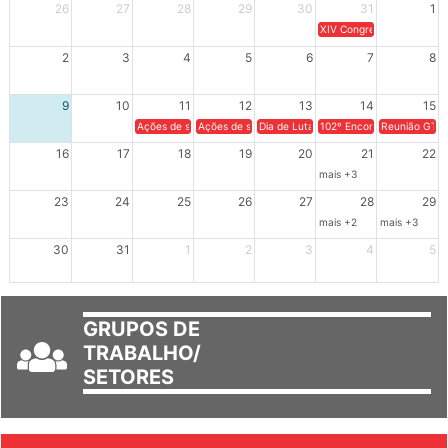
Dom
Seg
Ter
Qua
Qui
Sex
Sáb
26
27
28
29
30
31
1
XIV Congresso Brasileiro 
2
3
4
5
6
7
8
9
10
11
12
13
14
15
Ações de solidariedade a Cuba no Rio Grande do Sul - 100 anos 
Ações de solidariedade a Cuba no Rio Grande do Su
Dia de Luta em Defesa de Cuba e da S
102º Encontro da Regional
Reunião GTPE
16
17
18
19
20
21
22
mais +3
23
24
25
26
27
28
29
mais +2
mais +3
30
31
1
2
3
4
5
GRUPOS DE
TRABALHO/
SETORES