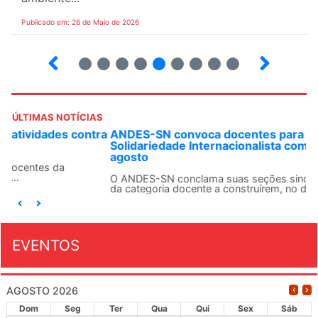
Publicado em: 26 de Maio de 2026
4
5
6
7
8
9
10
12
ÚLTIMAS NOTÍCIAS
ANDES-SN convoca docentes para Dia de
Solidariedade Internacionalista com Cuba em 13 de
agosto
O ANDES-SN conclama suas seções sindicais e o conjunto
da categoria docente a construírem, no dia...
EVENTOS
AGOSTO 2026