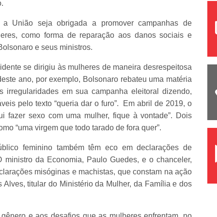
.
e a União seja obrigada a promover campanhas de
lheres, como forma de reparação aos danos sociais e
Bolsonaro e seus ministros.
idente se dirigiu às mulheres de maneira desrespeitosa
deste ano, por exemplo, Bolsonaro rebateu uma matéria
s irregularidades em sua campanha eleitoral dizendo,
veis pelo texto “queria dar o furo”. Em abril de 2019, o
ui fazer sexo com uma mulher, fique à vontade”. Dois
omo “uma virgem que todo tarado de fora quer”.
público feminino também têm eco em declarações de
 ministro da Economia, Paulo Guedes, e o chanceler,
eclarações misóginas e machistas, que constam na ação
lves, titular do Ministério da Mulher, da Família e dos
 gênero e aos desafios que as mulheres enfrentam, no