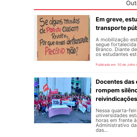
Out
Em greve, est
transporte púb
A mobilização est
segue fortalecida
Branco. Diante d
os estudantes est
Publicado em: 30 de Julho 
Docentes das e
rompem silênc
reivindicaçõe
Nessa quarta-fei
universidades est
horas em frente 
Administrativo da
das...