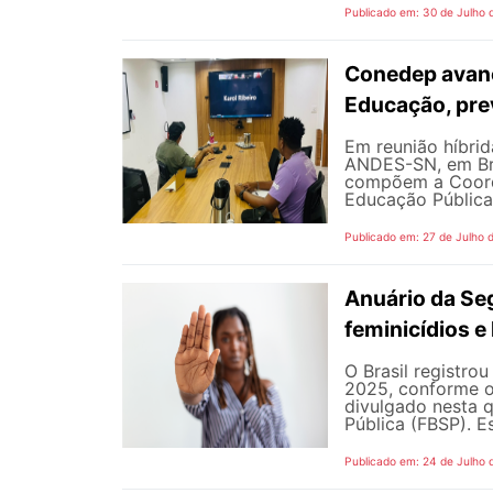
Publicado em: 30 de Julho 
Conedep avanç
Educação, pre
Em reunião híbrida
ANDES-SN, em Bra
compõem a Coord
Educação Pública
Publicado em: 27 de Julho 
Anuário da Se
feminicídios e 
O Brasil registro
2025, conforme o 
divulgado nesta q
Pública (FBSP). E
Publicado em: 24 de Julho 