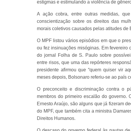
estigmas e estimulando a violência de gênero
A ação cobra, entre outras medidas, qu
conscientização sobre os direitos das mu
morais coletivos causados pelas atitudes de 
O MPF listou vários episódios em que o pres
ou fez insinuações misóginas. Em fevereiro 
do jornal Folha de S. Paulo sobre possívei
entre risos, que uma das repórteres responsá
presidente afirmou que “quem quiser vir aq
meses depois, Bolsonaro referiu-se ao país c
O preconceito e discriminação contra o 
membros do primeiro escalão do governo. O
Ernesto Araújo, são alguns que já fizeram d
do MPF, que também cita a ministra Damares A
Direitos Humanos.
O descaso do governo federal às pautas de