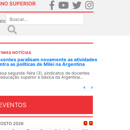
INO SUPERIOR
ato
TIMAS NOTÍCIAS
DES-SN convoca docentes para Dia de
lidariedade Internacionalista com Cuba em
 de agosto
ANDES-SN conclama suas seções sindicais e o
njunto da categoria docente a construírem, no
...
EVENTOS
OSTO 2026