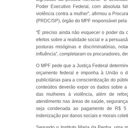
Poder Executivo Federal, com absoluta fa
violência contra a mulher”, afirmou a Procu
(PRDC/SP), órgão do MPF responsável pela aç
“É preciso ainda não esquecer o poder da 
efeitos sobre a realidade social e a persuasã
posturas misóginas e discriminatórias, n
influência”, completaram os procuradores, d
O MPF pede que a Justiça Federal determin
orçamento federal e imponha à União o d
publicitárias para a conscientização do púb
conteúdos deverão expor os dados sobre a 
das mulheres à violência, além de refor
atendimento nas áreas de saúde, segurança 
seja condenada ao pagamento de R$ 5 mi
indenização por danos sociais e morais colet
Segundo o Instituto Maria da Penha, uma mul