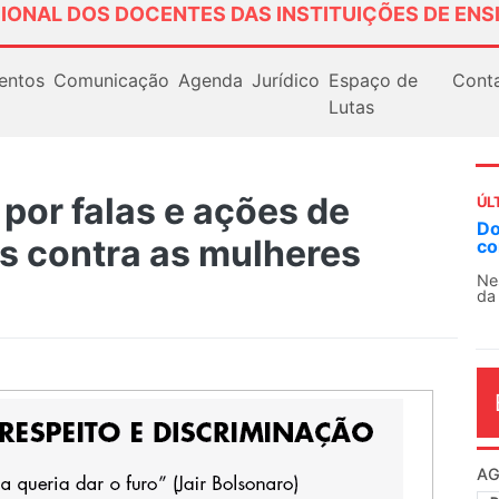
IONAL DOS DOCENTES DAS INSTITUIÇÕES DE ENS
entos
Comunicação
Agenda
Jurídico
Espaço de
Cont
Lutas
por falas e ações de
ÚL
Docentes paralisam novamente as atividades
AN
os contra as mulheres
contra as políticas de Milei na Argentina
So
13
Nessa segunda-feira (3), sindicatos de docentes
da educação superior e básica da Argentina...
O 
co
dia
AG