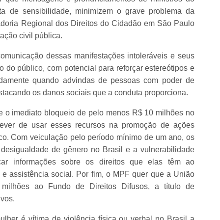
lta de sensibilidade, minimizem o grave problema da
radoria Regional dos Direitos do Cidadão em São Paulo
ão civil pública.
comunicação dessas manifestações intoleráveis e seus
o do público, com potencial para reforçar estereótipos e
otadamente quando advindas de pessoas com poder de
estacando os danos sociais que a conduta proporciona.
e o imediato bloqueio de pelo menos R$ 10 milhões no
ever de usar esses recursos na promoção de ações
lico. Com veiculação pelo período mínimo de um ano, os
desigualdade de gênero no Brasil e a vulnerabilidade
çar informações sobre os direitos que elas têm ao
e assistência social. Por fim, o MPF quer que a União
lhões ao Fundo de Direitos Difusos, a título de
ivos.
her é vítima de violência física ou verbal no Brasil a