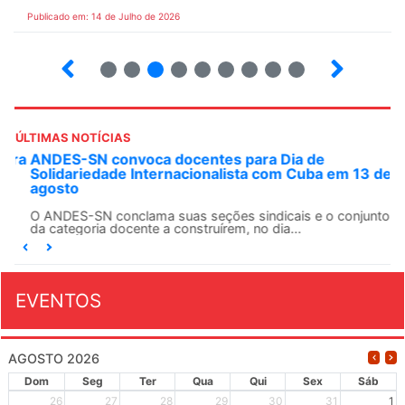
Publicado em: 14 de Julho de 2026
2
3
4
5
6
7
8
9
ÚLTIMAS NOTÍCIAS
ANDES-SN convoca docentes para Dia de
Solidariedade Internacionalista com Cuba em 13 de
agosto
O ANDES-SN conclama suas seções sindicais e o conjunto
da categoria docente a construírem, no dia...
EVENTOS
AGOSTO 2026
Dom
Seg
Ter
Qua
Qui
Sex
Sáb