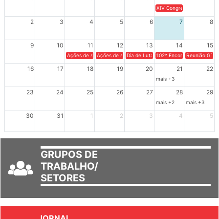
26
27
28
29
30
31
1
XIV Congresso Brasileiro 
2
3
4
5
6
7
8
9
10
11
12
13
14
15
Ações de solidariedade a Cuba no Rio Grande do Sul - 100 anos 
Ações de solidariedade a Cuba no Rio Grande do Su
Dia de Luta em Defesa de Cuba e da S
102º Encontro da Regional
Reunião GTPE
16
17
18
19
20
21
22
mais +3
23
24
25
26
27
28
29
mais +2
mais +3
30
31
1
2
3
4
5
GRUPOS DE
TRABALHO/
SETORES