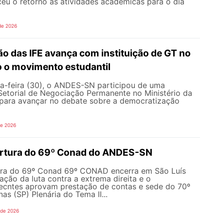
ceu o retorno às atividades acadêmicas para o dia
de 2026
o das IFE avança com instituição de GT no
o o movimento estudantil
a-feira (30), o ANDES-SN participou de uma
Setorial de Negociação Permanente no Ministério da
ara avançar no debate sobre a democratização
de 2026
ertura do 69º Conad do ANDES-SN
ura do 69º Conad 69º CONAD encerra em São Luís
ção da luta contra a extrema direita e o
ecntes aprovam prestação de contas e sede do 70º
 (SP) Plenária do Tema II...
 de 2026