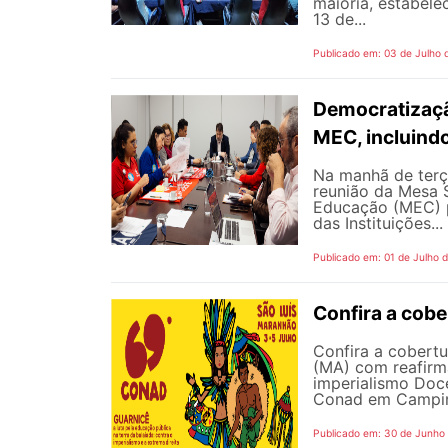
maioria, estabele
13 de...
Publicado em: 03 de Julho 
Democratizaçã
MEC, incluind
Na manhã de terç
reunião da Mesa 
Educação (MEC) p
das Instituições...
Publicado em: 01 de Julho 
Confira a cob
Confira a cobert
(MA) com reafirma
imperialismo Doc
Conad em Campinas
Publicado em: 30 de Junho