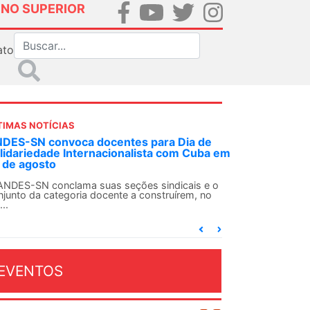
INO SUPERIOR
ato
TIMAS NOTÍCIAS
 decisão inédita, Justiça Federal condena
-agente da ditadura por estupro
 uma decisão considerada histórica, a 2ª Vara
deral Criminal do Rio de Janeiro condenou o...
EVENTOS
OSTO 2026