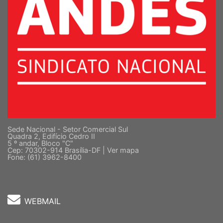
Sede Nacional - Setor Comercial Sul
Quadra 2, Edifício Cedro II
5 º andar, Bloco "C"
Cep: 70302-914 Brasília-DF |
Ver mapa
Fone: (61) 3962-8400
WEBMAIL