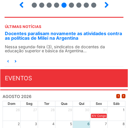
10
12
13
14
15
16
17
18
ÚLTIMAS NOTÍCIAS
Docentes paralisam novamente as atividades contra
as políticas de Milei na Argentina
Nessa segunda-feira (3), sindicatos de docentes da
educação superior e básica da Argentina...
EVENTOS
AGOSTO 2026
Dom
Seg
Ter
Qua
Qui
Sex
Sáb
26
27
28
29
30
31
1
XIV Congresso Brasileiro 
2
3
4
5
6
7
8